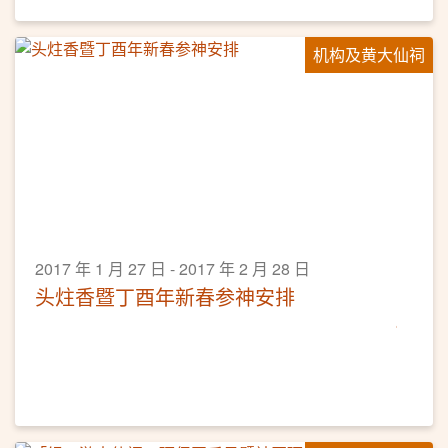
堂介绍、求签正统步骤、参拜月老手诀，以及道教文化等
等，内容精彩又丰富。黄大仙祠乃香港历史悠久的庙宇，
机构及黄大仙祠
不论是新手或资深导游从业员，万勿错过这场难得的深度
文化导赏课程呢！
2017 年 1 月 27 日 - 2017 年 2 月 28 日
头炷香暨丁酉年新春参神安排