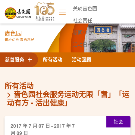
关於啬色园
社会责任
啬色园
新闻中心
普济劝善 崇善惠民
活动日志
联络我们
慈善服务
所有活动
活动回顾
所有活动
啬色园社会服务运动无限「耆」「运
动有方 • 活出健康」
社会
2017 年 7 月 07 日 - 2017 年 7
月 09 日