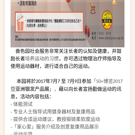
啬色园社会服务非常关注长者的认知及健康，并鼓
励长者
培养运动的习惯
，亦可透过物理治疗师指导及
使用运动器材，进行适合自己的运动。
本园将於
年
月
至
月
日参加
「
博览
2017
7
7
7
9
50+
2017
暨
亚洲银发产品
展
」，
藉以向长者宣扬勤做运动的讯
息，活动内容包括：
- 体能测试
- 专业人士指导试用健身器材及复康用品
- 提供合适运动建议，教授锻链柔软度运动
-
「家心爱」服务介绍及创意复康用品展示
-
运动示范