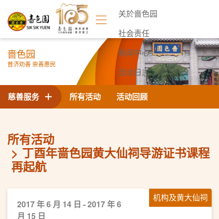
关於啬色园
社会责任
啬色园
新闻中心
普济劝善 崇善惠民
活动日志
联络我们
慈善服务
所有活动
活动回顾
所有活动
丁酉年啬色园黄大仙祠导游证书课程
再起航
机构及黄大仙祠
2017 年 6 月 14 日 - 2017 年 6
月 15 日