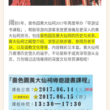
阔
别
年，啬色园黄大仙祠
年再度举办「导游证
5
2017
书课程」，帮助导游向游客发放更准确及更深入的黄
大仙祠资讯，包括
啬色园及黄大仙祠的历史与关系、
黄大仙祠之殿堂介绍、求签正统步骤、参拜月老手
诀，以及道教文化等等
，内容精彩又丰富。黄大仙祠
乃香港历史悠久的庙宇，不论是新手或资深导游从业
员，万勿错过这场难得的深度文化导赏课程呢！