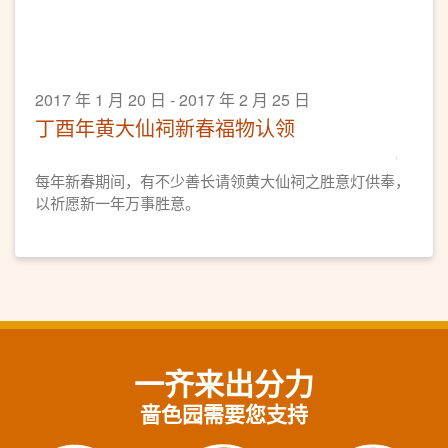
2017 年 1 月 20 日 - 2017 年 2 月 25 日
丁酉年黄大仙祠新春福物认领
每年新春期间，有不少善长请领黄大仙祠之胜意灯供奉，
以祈愿新一年万事胜意。
一齐来出分力
啬色园需要您支持