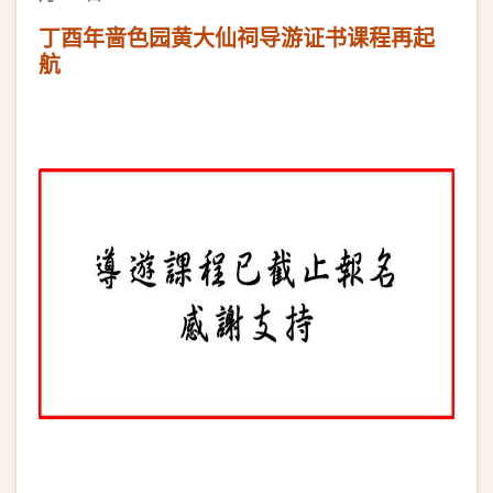
丁酉年啬色园黄大仙祠导游证书课程再起
航