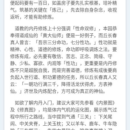
便起码要有一百日，如盖房子要先扎实根基，培补精
气。筑基的关键在「炼己」，先去除自身杂念，收视
返听，才能有助修炼。
道教的内丹修炼上十分强调「性命双修」，本园恭
奉得道成仙的「黄大仙师」便是一好例子，而丘长春
真人曾言：「吾宗三分命功，七分性功。」性功就是
精神、心性、道德的修炼，命功即呼吸调炼之法。要
修炼有成，必先要有敬信、苦志、正念、简缘、守
静、少私、寡欲、内观等「性功」，更重要是内丹修
炼不只是超脱自我，而是完善道德，修炼有成後要肩
负起入世行道、积功累德的任务，所以丘长春真人又
云：「一朝功行满三千，降得活龙伏得虎，方表神
仙。」济世及内炼配合，方可成为真正的神仙。
如欲了解内丹入门，建议大家可先参看《内景图》
及《修真图》，均是体内气机的运化图，展示炼气过
程中所行之路线，当中提到气通「三关」：下关尾
闾、中关夹脊，上关玉枕；又以羊车、鹿车、牛车隐