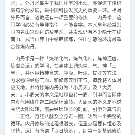
术」。外丹术催生了我国化学的出现，亦促进了传统
医药学的发展，是中国科技发展史的重要一环。相对
外丹而言，道教还有一项重要的修炼——内丹术，这
门学问必须有导师指引，不能自学。本人早年经常到
国内名山宫观拜访及学习，并发现仍有不少隐士在终
南山、武当山等山中结庐修炼，深山宁静的环境最适
合修炼内丹。
内丹术是一种「炼精化气，炼气化神，炼神还虚，
炼虚合道」的学问，在身体上调炼精、气、神「三
宝」，并运用精神意志、呼吸、吐津、提肛等方法，
力求畅通经脉气血，和修炼元阳正气。道教将人体对
应天地，并将修炼内丹分为「小周天」及「大周
天」。小周天的本义是地球自转一周，引申而言即体
内真气围绕任督二脉循环流转。大周天的本义是地球
围绕太阳公转，需要经历较长的时间，引申为真气向
十二正经、奇经八脉及全身走一圈，达到一个完整的
循环。内丹修炼的过程很漫长，但重点是要有恒心及
坚持，道门有所谓「百日筑基」，即第一步基础修炼