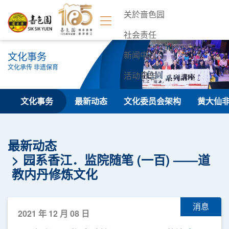
关於啬色园
社会责任
文化事务
新闻中心
文化承传 非遗保育
活动日志
联络我们
文化事务
最新动态
文化委员会架构
黄大仙
最新动态
园系香江．监院随笔 (一百) ——道
教内丹修炼文化
消息
2021 年 12 月 08 日