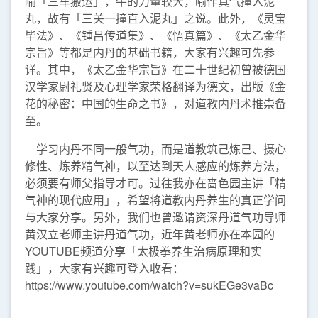
喻「三车搬运」，牛的力量较大，喻作真气撞入泥
丸，故有「三关一撞直入泥丸」之说。此外，《灵宝
毕法》、《锺吕传道集》、《悟真篇》、《太乙金华
宗旨》等都是内丹的基础书籍，大家有兴趣可先参
详。其中，《太乙金华宗旨》在二十世纪初曾被德国
汉学家尉礼贤及心理学家荣格翻译为德文，出版《金
花的秘密：中国的生命之书》，对道教内丹术推崇备
至。
学习内丹不同一般气功，而是道教筑己炼己、摄心
修性、炼养精气神，以至达到天人感应的炼养方法，
必须要有师父指导才可。过往我亦在啬色园主讲「精
气神的现代应用」，希望将道教内丹养生的真正学问
与大家分享。另外，我们也曾邀请资深丹道气功导师
黄汉立老师主讲丹道气功，近年黄老师亦在本园的
YOUTUBE频道分享「太极拳养生治病原理和实
践」，大家有兴趣可登入收看：
https://www.youtube.com/watch?v=sukEGe3vaBc