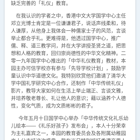
缺乏完善的「礼仪」教育。
在我认识的学者之中，香港中文大学国学中心主任
邓立光博士肯定是一位谦谦君子，说话声线柔和，待
人谦厚，从他身上我体会一种儒家士子的风范，言谈
举止都合乎礼。更难得是，他透过国学中心，推广
儒、释、道三教学问，并在大学讲授圣贤之道，把思
想和人格的教育，回归崇尚德性的中华文化精神。二
零一九年国学中心推出的「中华礼仪教育」教材，本
园主办可信学校亦有参与「先导学校计划」，鼓励学
童认识中华道德文化。我特别欣赏他们邀请了清华大
学中国礼学研究中心合作，还制作「中华传统礼仪」
影片，教导大家如何在生活上举止端正、言谈文雅，
并培养敬老尊长、礼让他人的意识；藉以涵养个人德
性，变化气质，成为文质彬彬的君子。
今年五月十日国学中心举办「中华传统文化礼乐幼
儿绘本——《礼乐好孩子》发布会」，本人十分荣幸
为主礼嘉宾之一，本园的教育委员会及各附属幼稚园