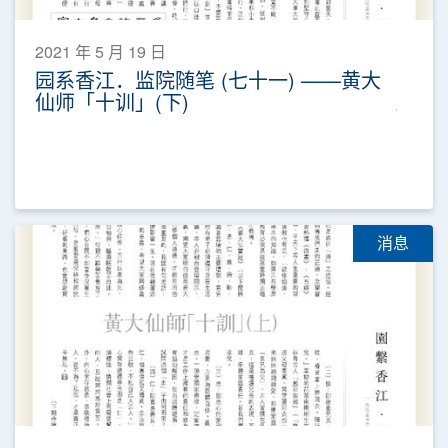
2021 年 5 月 19 日
园系香江．监院随笔 (七十一) ——黄大
仙师「十训」(下)
消息