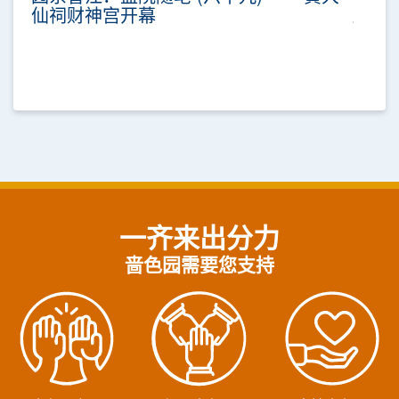
仙祠财神宫开幕
一齐来出分力
啬色园需要您支持