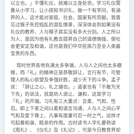
以立也。」不懂礼仪，就难以立身处世。学习礼仪需
要从小学习，让小孩知书识礼，做一个有学问、有涵
养的人，这才能对家庭、社会、国家有所贡献。我曾
见过猴子失控捣乱的混乱情景，深深体会到如果没有
礼仪的教养，人与猴子其实没有多大分别。人之所以
为人，是因为他有礼教去提昇自己的道德情操，使社
会更安定及和谐，这也是我们中华民族乃至全人类最
宝贵的东西。
现时世界各地充满太多争端，人与人之间也太多磨
擦，而「礼」的精神正是恭敬辞让，言行有节，可管
理人的私心欲望及争强好胜，减少天下的斗争。孟子
说：「辞让之心，礼之端也。」道家也有「不敢为天
下先」的说法，就是劝人退让、谦和，这是学习
「礼」的开端。习礼有三大重点：言柔、气和、性
忍。即上下辈之间以柔和语言沟通、人与人之间心平
气和及爱下尊上、凡事有度量可忍一时之气，这样才
可起着和谐、睦亲的作用。古时读书人学礼要熟读
《周礼》、《仪礼》及《礼记》，可是今日教育界却