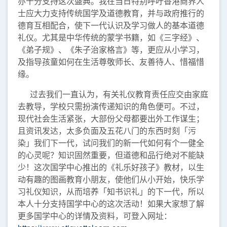
亦十分支持这次盛典。我在当日特别呼吁香港商界人
士应大力支持传统国学及道德教育，并与政府推行的
德育互相配合，使下一代认识及学习做人的基本道德
礼仪。尤其是中华传统的蒙学书籍，如《三字经》、
《弟子规》、《朱子治家格言》等，更应从小学习，
及指导孩童如何在生活尊敬师长、友善待人、惜福惜
缘。
过去我们一直认为，有关礼仪教育责任应交由家庭
去教导，学校只需扮演传递知识的角色便可。不过，
现代社会生活紧张，大部份父母都要出外工作谋生；
且资讯发达，太多负面及五花八门的东西时刻「污
染」我们下一代，试问我们的新一代如何有个一健全
的心灵呢？知识固然重要，但道德和品行绝对不能缺
少！这次国学中心推出的《礼乐好孩子》教材，以生
动有趣的图画教育小朋友，使他们从小开始，快乐学
习礼仪知识，从而培养「知书识礼」的下一代，所以
本人十分支持国学中心的这次活动！如果大家想了解
更多国学中心的详情及资料，可登入网址：