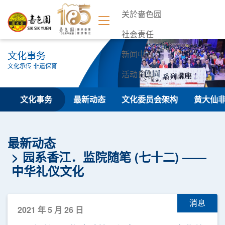
关於啬色园
社会责任
文化事务
新闻中心
文化承传 非遗保育
活动日志
联络我们
文化事务
最新动态
文化委员会架构
黄大仙
最新动态
园系香江．监院随笔 (七十二) ——
中华礼仪文化
消息
2021 年 5 月 26 日