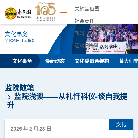
关於啬色园
社会责任
文化事务
新闻中心
文化承传 非遗保育
活动日志
联络我们
文化事务
最新动态
文化委员会架构
黄大仙
监院随笔
监院浅谈——从礼忏科仪-谈自我提
升
文化
2025 年 2 月 28 日