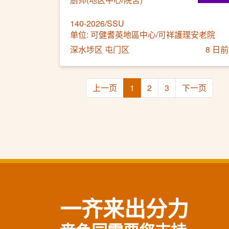
140-2026/SSU
单位: 可健耆英地區中心/可祥護理安老院
深水埗区 屯门区
8 日前
上一页
1
2
3
下一页
一齐来出分力