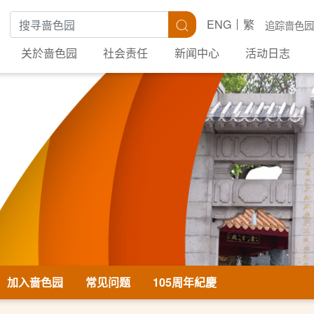
搜寻关键字
搜寻
ENG
繁
追踪啬色园
关於啬色园
社会责任
新闻中心
活动日志
加入啬色园
常见问题
105周年紀慶