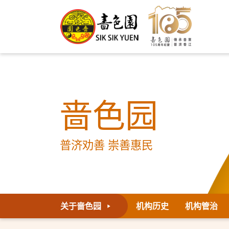
啬色园
普济劝善 崇善惠民
关于啬色园
机构历史
机构管治