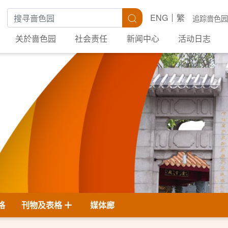
搜寻关键字
搜寻
ENG
繁
追踪啬色园
关於啬色园
社会责任
新闻中心
活动日志
格
刊物及表格
媒体廊