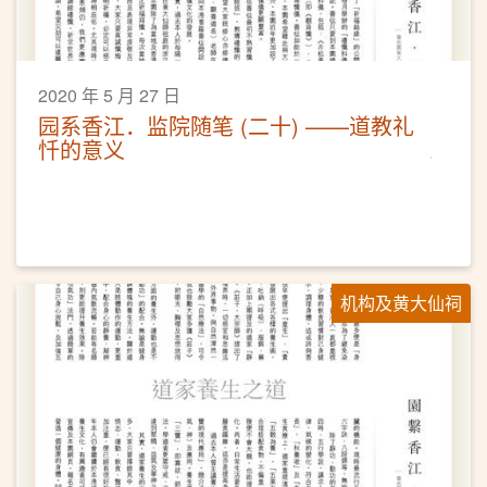
2020 年 5 月 27 日
园系香江．监院随笔 (二十) ——道教礼
忏的意义
机构及黄大仙祠