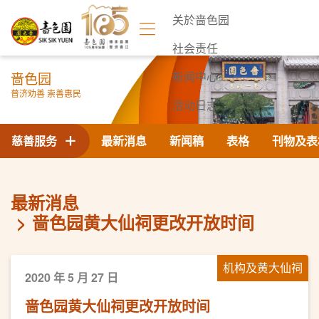
关於啬色园
社会责任
啬色园
新闻中心
普济劝善 崇善惠民
活动日志
联络我们
慈善服务
最新消息
新闻稿
表格
刊物及表
最新消息
啬色园黄大仙祠更改开放时间
机构及黄大仙祠
2020 年 5 月 27 日
啬色园黄大仙祠更改开放时间