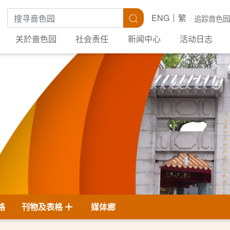
搜寻关键字
搜寻
ENG
繁
追踪啬色园
关於啬色园
社会责任
新闻中心
活动日志
格
刊物及表格
媒体廊