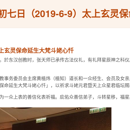
初七日（2019-6-9）太上玄
）太上玄灵保命延生大梵斗姥心忏
。於东汉创教时，张天师已承传古法仪礼，有礼拜星辰神之科仪
）由宗教事务委员会主席黄植炜（植知）道长和一众经生、会员及
保命延生大梵斗姥心忏」，以祈求斗姥元君暨天上众星君临坛赐
为一众上表的善信化表祈福。庇佑众善信弟子，斗转星移，福星