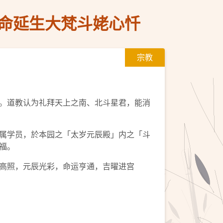
灵保命延生大梵斗姥心忏
宗教
。道教认为礼拜天上之南、北斗星君，能消
女亲属学员，於本园之「太岁元辰殿」内之「斗
福。
高照，元辰光彩，命运亨通，吉曜进宫