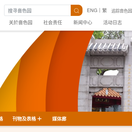
搜寻关键字
搜寻
ENG
繁
追踪啬色园
关於啬色园
社会责任
新闻中心
活动日志
格
刊物及表格
媒体廊