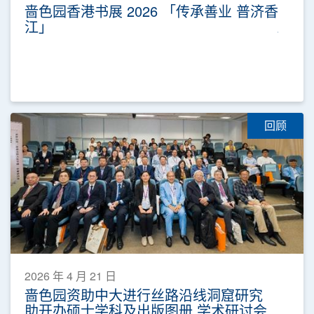
啬色园香港书展 2026 「传承善业 普济香
江」
回顾
2026 年 4 月 21 日
啬色园资助中大进行丝路沿线洞窟研究
助开办硕士学科及出版图册 学术研讨会