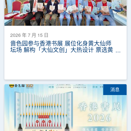
2026 年 7 月 15 日
啬色园参与香港书展 展位化身黄大仙师
坛场 解构「大仙文创」大热设计 票选黄
大仙祠代表香气
消息