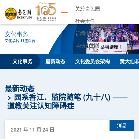
关於啬色园
社会责任
文化事务
新闻中心
文化承传 非遗保育
活动日志
联络我们
文化事务
最新动态
文化委员会架构
黄大仙
最新动态
园系香江．监院随笔 (九十八) ——
道教关注认知障碍症
消息
2021 年 11 月 24 日