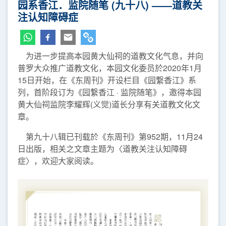
园系香江．监院随笔 (九十八) ——道教关
注认知障碍症
为进一步提高本园黄大仙祠的道教文化气息，并向
普罗大众推广道教文化，本园文化委员於2020年1月
15日开始，在《东周刊》开设栏目《园繋香江》系
列，首阶段订为《园繋香江 · 监院随笔》，邀得本园
黄大仙祠监院李耀辉(义觉)道长分享有关道教文化文
章。
第九十八辑已刊载於《东周刊》第952期，11月24
日出版，相关之文章主题为〈道教关注认知障碍
症〉，欢迎大家阅读。