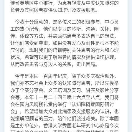
健耆英地区中心推行，为患有轻度及中度认知障碍的
长者及其照顾者提供认知培训及支援服务。
令我十分感动的，是多位义工的积极参与、中心员
工的热心配合，他们以专业的聆听、沟通、关怀、陪
伴、体谅等方法，并鼓励病患者多表达自己的想法，
让他们感受到尊重，如果没有爱心及耐性是根本不能
应付的。现时我们的培训特别关注患者的行为和心理
状况，希望可以更了解患者的情况及提供适切护理，
从而改善患者与身边人的关系，走出困局。
今年是本园一百周年纪庆，除了众多庆祝活动外，
我们亦不忘社会上众多的认知障碍患者，所以先後举
办了个案分享会、义工培训及实习、讲座及影片分享
会等。本年十一月二十四日晚上六点至八点，我们将
会在园内凤鸣楼礼堂内举行「认知障碍症国际研讨
会」，希望增加大众对此病患及支援服务的认识，也
能缓解照顾者的压力，陪伴他们渡过难关。除了本园
是主办单位外，香港大学秀圃老年研究中心亦是今次