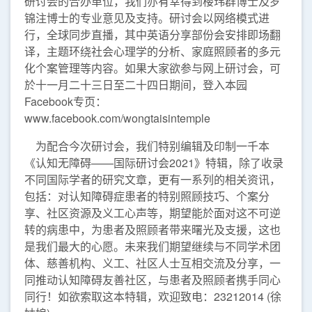
研讨会的合办单位，我们亦有幸得到楼玮群博士及罗
锦注博士的专业意见及支持。研讨会以网络模式进
行，全球同步直播，其中英语分享部份会安排即场翻
译，主题环绕社会心理学的分析、家庭照顾者的多元
化个案管理等内容。如果大家欲参与网上研讨会，可
於十一月二十三日至二十四日期间，登入本园
Facebook专页：
www.facebook.com/wongtaisintemple
为配合今次研讨会，我们特别编辑及印制一千本
《认知无障碍——国际研讨会2021》特辑，除了收录
不同国际学者的研究文章，更有一系列的相关资讯，
包括：对认知障碍症患者的特别照顾技巧、个案分
享、社区资源及义工心声等，期望能於面对这不可逆
转的病患中，为患者及照顾者带来曙光及支援，这也
是我们最大的心愿。未来我们期望继续与不同学术团
体、慈善机构、义工、社区人士互相交流及分享，一
同推动认知障碍友善社区，与患者及照顾者携手同心
同行！如欲索取这本特辑，欢迎致电：23212014 (徐