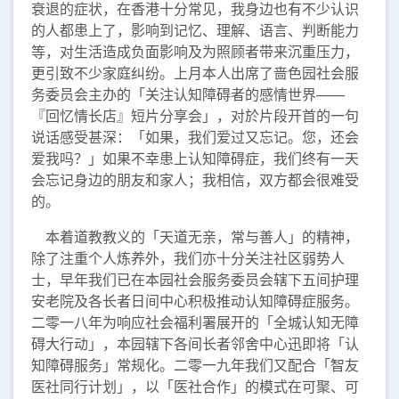
衰退的症状，在香港十分常见，我身边也有不少认识
的人都患上了，影响到记忆、理解、语言、判断能力
等，对生活造成负面影响及为照顾者带来沉重压力，
更引致不少家庭纠纷。上月本人出席了啬色园社会服
务委员会主办的「关注认知障碍者的感情世界——
『回忆情长店』短片分享会」，对於片段开首的一句
说话感受甚深：「如果，我们爱过又忘记。您，还会
爱我吗？」如果不幸患上认知障碍症，我们终有一天
会忘记身边的朋友和家人；我相信，双方都会很难受
的。
本着道教教义的「天道无亲，常与善人」的精神，
除了注重个人炼养外，我们亦十分关注社区弱势人
士，早年我们已在本园社会服务委员会辖下五间护理
安老院及各长者日间中心积极推动认知障碍症服务。
二零一八年为响应社会福利署展开的「全城认知无障
碍大行动」，本园辖下各间长者邻舍中心迅即将「认
知障碍服务」常规化。二零一九年我们又配合「智友
医社同行计划」，以「医社合作」的模式在可聚、可