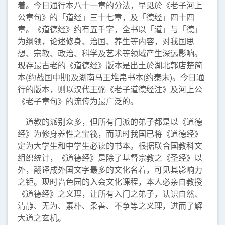
着。今日通行本八十一章的分法，早见於《老子河上
公章句》的「道经」三十七章，及「德经」四十四
章。《道德经》约有五千字，全书以「道」与「德」
为纲领，论述修身、治国、养生等内容，对我国思
想、宗教、政治、科学及艺术等领域产生深远影响。
现存最古老的《道德经》版本是出土於湖北郭店楚简
本(约战国中期)及湖南马王堆帛书本(约秦末)。今日通
行的版本，则以汉代王弼《老子道德经注》及河上公
《老子章句》的流传为最广泛的。
道教的派别众多，但所有门派的弟子都是以《道德
经》为修身养性之宝筏，而现时我国已将《道德经》
定为大学生和中学生必读的书本。根据联合国教科文
组织统计，《道德经》是除了基督宗教之《圣经》以
外，翻译成外国文字最多的文化名着，可见其影响力
之钜。现时啬色园的入会文化课程，本人必亲自教授
《道德经》之义理，让所有入门之弟子，认识自然、
清静、无为、素朴、柔善、不争等之义理，进而了解
大道之玄机。