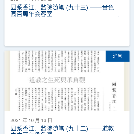
园系香江．监院随笔 (九十三) ——啬色
园百周年会客室
消息
2021 年 10 月 13 日
园系香江．监院随笔 (九十二) ——道教