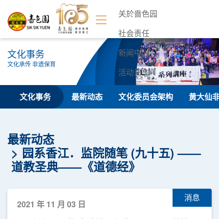
关於啬色园
社会责任
文化事务
新闻中心
文化承传 非遗保育
活动日志
联络我们
文化事务
最新动态
文化委员会架构
黄大仙
最新动态
园系香江．监院随笔 (九十五) ——
道教圣典——《道德经》
消息
2021 年 11 月 03 日