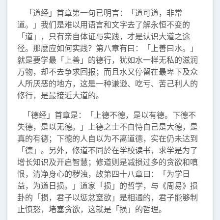
「道经」首章第一句已明言：「道可道，非常
道。」我们是难以用语言和文字去了解永恒不变的
「道」，只有亲自体证与实践，才是认识大道之途
径。那麽应如何实践？第八章有曰：「上善曰水。」
就是要学最「上善」的德行，犹如水一样无私的滋润
万物，却不去争求回报；而且水又停留在最卑下及众
人所厌恶的地方，这是一种谦逊、吃亏、苦己利人的
修行，是最接近大道的。
「德经」首章是：「上德不德，是以有德。下德不
失德，是以无德。」上德之士不自恃自己是大德，是
真的有德；下德的人自以为不离道德，实在仍未达到
「德」。另外，修道不同於在学校读书，求学是为了
增长知识及开启智慧；修道则是减损过多的贪欲和嗔
恨，清净身心的秽浊，故第四十八章曰：「为学日
益，为道日损。」道家「损」的哲学，与《周易》损
卦的「损，君子以惩忿窒欲」是相通的，君子能够制
止愤怒，堵塞贪欲，这就是「损」的哲理。