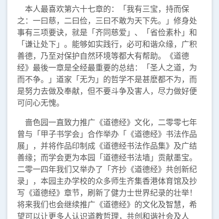
本人最喜欢第六十七章的：「我有三宝，持而保
之：一曰慈，二曰俭，三曰不敢为天下先。」修身处
事有三项要诀，就是「齐同慈爱」、「省俭素朴」和
「谦让处下」。能够如实践行，必可和谐众缘，广积
善德，乃至对保护自然环境等都大有帮助。《道德
经》最後一章是全经最重要的总结：「圣人之道，为
而不争。」道家「无为」的哲学不是甚麽都不为，而
是努力去做及奉献，但不要斗争及害人，尽力做好便
可问心无愧。
啬色园一直致力推广《道德经》文化，二零零七年
曾与「甲子书学会」合作举办「《道德经》书法作品
展」，并将作品印制成《道德经书法作品集》及广结
善缘；而学会更为本园「道德经书法墙」贡献墨宝。
二零一四年我们又举办了「齐抄《道德经》共创新纪
录」，本园主办学校的众多师生齐集香港体育馆及抄
写《道德经》章节，刷新了健力士世界纪录的壮举！
将来我们也会继续推广《道德经》的文化及智慧，希
望可以让更多人认识道教哲理，共创和谐社会及人