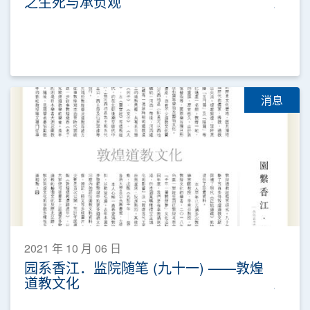
之生死与承负观
消息
2021 年 10 月 06 日
园系香江．监院随笔 (九十一) ——敦煌
道教文化