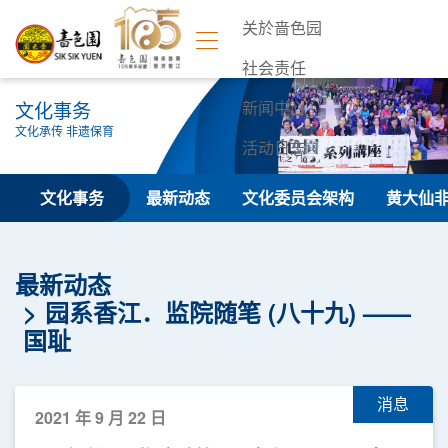
关於啬色园
社会责任
文化事务
新闻中心
文化承传 非遗保育
活动日志
联络我们
文化事务
最新动态
文化委员会架构
黄大仙
最新动态
园系香江．监院随笔 (八十九) ——
国耻
消息
2021 年 9 月 22 日