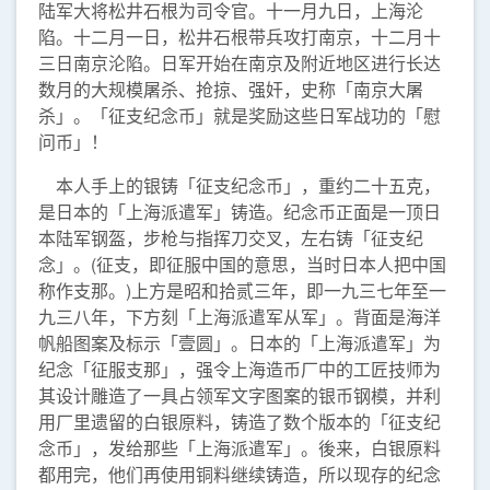
陆军大将松井石根为司令官。十一月九日，上海沦
陷。十二月一日，松井石根带兵攻打南京，十二月十
三日南京沦陷。日军开始在南京及附近地区进行长达
数月的大规模屠杀、抢掠、强奸，史称「南京大屠
杀」。「征支纪念币」就是奖励这些日军战功的「慰
问币」！
本人手上的银铸「征支纪念币」，重约二十五克，
是日本的「上海派遣军」铸造。纪念币正面是一顶日
本陆军钢盔，步枪与指挥刀交叉，左右铸「征支纪
念」。(征支，即征服中国的意思，当时日本人把中国
称作支那。)上方是昭和拾贰三年，即一九三七年至一
九三八年，下方刻「上海派遣军从军」。背面是海洋
帆船图案及标示「壹圆」。日本的「上海派遣军」为
纪念「征服支那」，强令上海造币厂中的工匠技师为
其设计雕造了一具占领军文字图案的银币钢模，并利
用厂里遗留的白银原料，铸造了数个版本的「征支纪
念币」，发给那些「上海派遣军」。後来，白银原料
都用完，他们再使用铜料继续铸造，所以现存的纪念