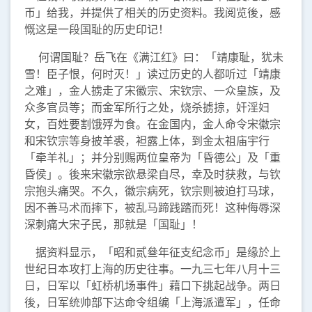
币」给我，并提供了相关的历史资料。我阅览後，感
慨这是一段国耻的历史印记！
何谓国耻？岳飞在《满江红》曰：「靖康耻，犹未
雪！臣子恨，何时灭！」读过历史的人都听过「靖康
之难」，金人掳走了宋徽宗、宋钦宗、一众皇族，及
众多官员等；而金军所行之处，烧杀掳掠，奸淫妇
女，百姓要割饿殍为食。在金国内，金人命令宋徽宗
和宋钦宗等身披羊裘，袒露上体，到金太祖庙宇行
「牵羊礼」；并分别赐两位皇帝为「昏德公」及「重
昏侯」。後来宋徽宗欲悬梁自尽，幸及时获救，与钦
宗抱头痛哭。不久，徽宗病死，钦宗则被迫打马球，
因不善马术而摔下，被乱马蹄践踏而死！这种侮辱深
深刺痛大宋子民，那就是「国耻」！
据资料显示，「昭和贰叄年征支纪念币」是缘於上
世纪日本攻打上海的历史往事。一九三七年八月十三
日，日军以「虹桥机场事件」藉口下挑起战争。两日
後，日军统帅部下达命令组编「上海派遣军」，任命