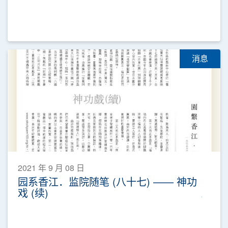
消息
2021 年 9 月 08 日
园系香江．监院随笔 (八十七) —— 神功
戏 (续)