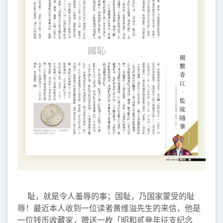
耻，就是令人羞辱的事；国耻，乃国家蒙受的耻
辱！最近本人收到一位读者黄维溢先生的来信，他是
一位钱币收藏家，赠送一枚「昭和贰叄年征支纪念