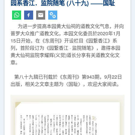
园系香江．监院随笔 (八十九) ——国耻
为进一步提高本园黄大仙祠的道教文化气息，并向
普罗大众推广道教文化，本园文化委员於2020年1月
15日开始，在《东周刊》开设栏目《园繋香江》系
列，首阶段订为《园繋香江 · 监院随笔》，邀得本园
黄大仙祠监院李耀辉(义觉)道长分享有关道教文化文
章。
第八十九辑已刊载於《东周刊》第943期，9月22日
出版，相关之文章主题为〈国耻〉，欢迎大家阅读。