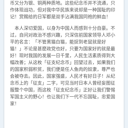
币又分为银、铜两种质地。这些纪念币并不流通，只
作体现战功，但对我中华民族来说却是一种国耻的印
记！赏赐给的日军都是双手沾满我国同袍的鲜血！
本人深切爱国，以身为中国人而感到十分自豪。不
过，自问对政治不感兴趣，只深信前国家领导人邓小
平的名言：「不管黑猫白猫，能捉到老鼠就是好
猫！」不论是甚麽政党也好，只要为国家好的就是最
好！现时我国的发展一日千里，人民生活素质得到大
幅改善；从这枚「征支纪念币」回望过去，如果我们
的国家积弱积贫，我们便是任人鱼肉的奴隶，尊严也
会被夺去。因此，国家强盛，人民才有好日子！从纪
念币上的「征支」二字，可见当时日本人曾经妄图征
服整个中国，而这枚「征支纪念币」正好让我们警惕
军国主义的野心！也让我们下一代不忘国耻，忠爱国
家！