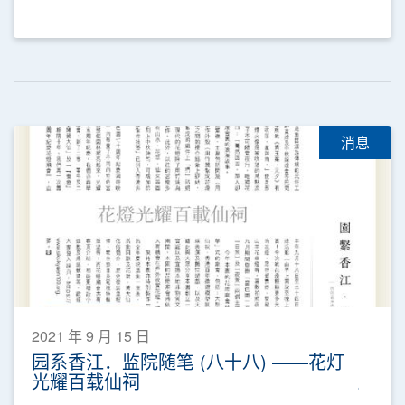
消息
2021 年 9 月 15 日
园系香江．监院随笔 (八十八) ——花灯
光耀百载仙祠