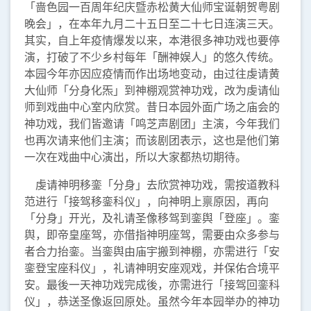
「啬色园一百周年纪庆暨赤松黄大仙师宝诞朝贺粤剧
晚会」，在本年九月二十五日至二十七日连演三天。
其实，自上年疫情爆发以来，本港很多神功戏也要停
演，打破了不少乡村每年「酬神娱人」的悠久传统。
本园今年亦因应疫情而作出场地变动，由过往虔请黄
大仙师「分身化炁」到神棚观赏神功戏，改为虔请仙
师到戏曲中心室内欣赏。昔日本园外面广场之庙会的
神功戏，我们皆邀请「鸣芝声剧团」主演，今年我们
也再次请来他们主演；而该剧团表示，这也是他们第
一次在戏曲中心演出，所以大家都热切期待。
虔请神明移銮「分身」去欣赏神功戏，需按道教科
范进行「接驾移銮科仪」，向神明上禀原因，再向
「分身」开光，及礼请圣像移驾到銮舆「登座」。銮
舆，即帝皇座驾，亦借指神明座驾，需要由众多参与
者合力抬銮。当銮舆由庙宇搬到神棚，亦需进行「安
銮登宝座科仪」，礼请神明安座观戏，并保佑合境平
安。最後一天神功戏完成後，亦需进行「接驾回銮科
仪」，恭送圣像返回原处。虽然今年本园举办的神功