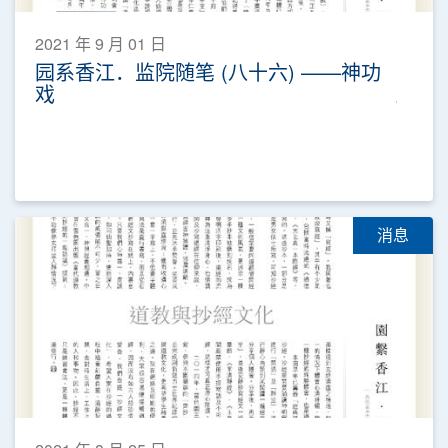
2021 年 9 月 01 日
园系香江．监院随笔 (八十六) ——神功
戏
消息