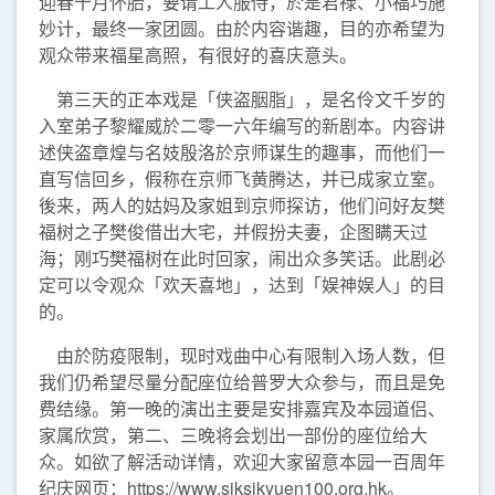
迎春十月怀胎，要请工人服侍，於是君禄、小福巧施
妙计，最终一家团圆。由於内容谐趣，目的亦希望为
观众带来福星高照，有很好的喜庆意头。
第三天的正本戏是「侠盗胭脂」，是名伶文千岁的
入室弟子黎耀威於二零一六年编写的新剧本。内容讲
述侠盗章煌与名妓殷洛於京师谋生的趣事，而他们一
直写信回乡，假称在京师飞黄腾达，并已成家立室。
後来，两人的姑妈及家姐到京师探访，他们问好友樊
福树之子樊俊借出大宅，并假扮夫妻，企图瞒天过
海；刚巧樊福树在此时回家，闹出众多笑话。此剧必
定可以令观众「欢天喜地」，达到「娱神娱人」的目
的。
由於防疫限制，现时戏曲中心有限制入场人数，但
我们仍希望尽量分配座位给普罗大众参与，而且是免
费结缘。第一晚的演出主要是安排嘉宾及本园道侣、
家属欣赏，第二、三晚将会划出一部份的座位给大
众。如欲了解活动详情，欢迎大家留意本园一百周年
纪庆网页：
https://www.siksikyuen100.org.hk
。