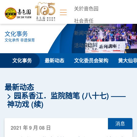
关於啬色园
社会责任
文化事务
新闻中心
文化承传 非遗保育
活动日志
联络我们
文化事务
最新动态
文化委员会架构
黄大仙
最新动态
园系香江．监院随笔 (八十七) ——
神功戏 (续)
消息
2021 年 9 月 08 日