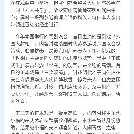
戏在戏曲中心举行，但我们亦希望黄大仙师与各善信
一同「神人共乐」，故决定虔请仙师銮舆到戏曲中
心；届时一系列恭迎仙师之道教科仪，将由本人亲自
带领过百徒弟经生进行。
今年本园举行的粤剧晚会，首日主演的是例戏「六
国大封相」，内容讲述战国时代苏秦游说六国以合纵
策略，联盟抗秦，最後六国拜苏秦为丞相。例戏的
「封相」主要是陈列戏班的规模与威势，当中「正印
武生」演员显露「坐车」的功架，是全剧的高潮。首
日的正本戏是「三笑姻缘」，讲述明代才子唐伯虎在
天竺寺偶遇华夫人的侍婢秋香，惊为天人，伯虎立即
扮作庙祝亲近。其後，伯虎连夜紧追，及至相府，并
卖身为仆；几经艰苦，终抱得美人归。圆满结局，皆
大欢喜。
第二天的正本戏是「福星高照」，内容讲述主角沈
小福的岳丈孟君禄锺情於柳飘飘，求小福冒认身份协
助，结果被小福的夫人迎春知道，大闹青楼。之後，