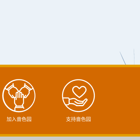
加入啬色园
支持啬色园