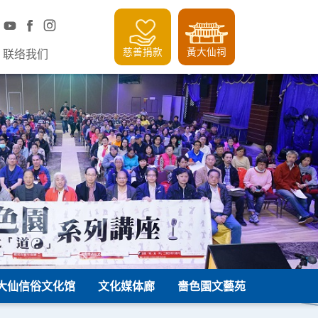
慈善捐款
黃大仙祠
联络我们
大仙信俗文化馆
文化媒体廊
嗇色園文藝苑