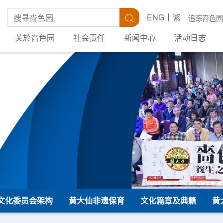
搜寻关键字
搜寻
ENG
繁
追踪啬色园
关於啬色园
社会责任
新闻中心
活动日志
文化委员会架构
黄大仙非遗保育
文化篇章及典籍
黄