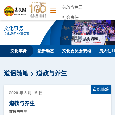
关於啬色园
社会责任
文化事务
新闻中心
文化承传 非遗保育
活动日志
联络我们
文化事务
最新动态
文化委员会架构
黄大仙
道侣随笔
道教与养生
道侣随笔
2020 年 5 月 15 日
道教与养生
道教与养生