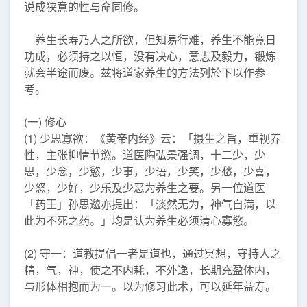
说成狭意的性与命同修。
养生长寿乃人之所欲，但知易行难，养生不能竟日
功成，必须持之以恒，没有决心，意志及毅力，锻炼
就会半途而废。兹将道家养生的方法列於下以作参
考。
(一) 修心
(1) 少思寡欲：《黄帝内经》云：「摄生之旨，重视养
性，主张抑情节慾。道医陶弘景强调，十二少，少
思，少念，少慾，少事，少语，少笑，少愁，少喜，
少怒，少好，少乐及少恶为养生之要。另一位道医
「药王」孙思邈亦提出：「淡然无为，神气自满，以
此为不死之药。」均是认为养生必须清心寡慾。
(2) 守一：道教提倡一者是道也，通过冥想，守持人之
精，气，神，使之不内耗，不外逸，长期充盈体内，
与形体相抱而为一。以为修习此术，可以延年益寿。