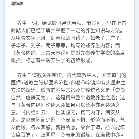
邓钰琳
养生一词，始见於《吕氏春秋．节丧》，早在上古
时期人们已经了解并掌握了一定的养生知识与方法。
从甲骨文字记录，到春秋战国诸子，如老子、庄子、
子华子、孔子、荀子等等，均有论述养生内容；而
《黄帝内经．上古天真论》是对先秦养生学说的高度
概括，标志着中医养生学的初步形成。
养生与道教关系密切，古代道教中人，尤其道门的
医师 (道教主张以医术济世) 的着作学说均有大量养生
方法的阐述。道教的养生宗旨及其传统意义是「崇尚
自然，虚静无为」，这是贯串整个道教养生之道；这
与《黄帝内经》论述人命如何可以长寿亦有共通之
意。《内经》云：「性淡虚无，真气内守，病安从
来。是以志闲而少慾，心安而不惧，形劳而不倦，气
从而顺，各从其慾，皆得所愿，故合于道，所以能年
皆度百岁」。正阐释了心与身的锻炼，在道教中亦可