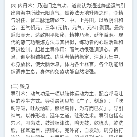
(3) 内丹术：乃道门之气功，道家认为通过静坐运气引
出肾海中所藏元阳真气，然後法天地升降之理，令精
气沿任、督二脉运转於下、中、上丹田，以致阴阳和
合，五气朝元，三华 (元精，元气，元神) 聚顶。最终
返归虚无，达致阴平阳秘，精神乃治，延年益寿。现
代的静气功锻炼方法与其相似，练功者的心理活动和
意识控制，起着主导作用；而气功很强调调心，调
息，调身相辅相成。练功者情绪稳定，注意力集中，
心身放松，使大脑休息，体内各个器官，各个功能组
织调养生息，身体的免疫功能自然增强。
(二) 锻身
导引术：动气功是一项以肢体运动为主，配合呼吸吐
纳的养生方式。导引最初见於《庄子．刻意》：「吹
眴呼吸，吐故纳新，熊经鸟伸，为寿而已矣」。导引
神气，以养形魂，延年之道，驻形之术。导引包括点
穴术，叩齿法，鼓潄咽津法，鸣天鼓，乾梳头，乾洗
脸，揉耳运目，擦脚心，兜外肾，自发动，周身拍打