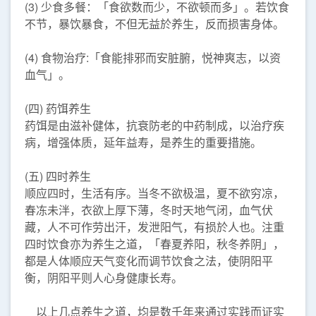
(3) 少食多餐：「食欲数而少，不欲顿而多」。若饮食
不节，暴饮暴食，不但无益於养生，反而损害身体。
(4) 食物治疗:「食能排邪而安脏腑，悦神爽志，以资
血气」。
(四) 药饵养生
药饵是由滋补健体，抗衰防老的中药制成，以治疗疾
病，增强体质，延年益寿，是养生的重要措施。
(五) 四时养生
顺应四时，生活有序。当冬不欲极温，夏不欲穷凉，
春冻未泮，衣欲上厚下薄，冬时天地气闭，血气伏
藏，人不可作劳出汗，发泄阳气，有损於人也。注重
四时饮食亦为养生之道，「春夏养阳，秋冬养阴」，
都是人体顺应天气变化而调节饮食之法，使阴阳平
衡，阴阳平则人心身健康长寿。
以上几点养生之道，均是数千年来通过实践而证实