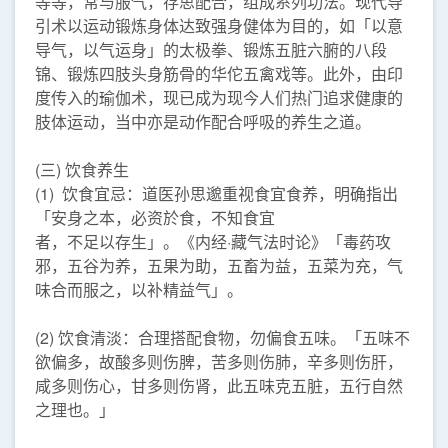
等等，常与服气，存思配合，组成系列功法。现代导
引术以运动锻炼身体达致强身健体为目的，如「以意
导气，以气运身」的太极拳、锻炼五脏六腑的八段
锦、锻炼四肢头身筋骨的华佗五禽戏等。此外，由印
度传入的瑜伽术，现已成为现今人们热门追求健康的
肢体运动，当中亦是动作配合呼吸的养生之道。
(三) 饮食养生
(1) 饮食宜忌：道医孙思邈重视食宜食养，明确指出
「安身之本，必资於食，不知食宜
者，不足以存生」。《内经·藏气法时论》「毒药攻
邪，五谷为养，五果为助，五畜为益，五菜为充，气
味合而服之，以补精益气」。
(2) 饮食清淡：合理搭配食物，勿偏食五味。「五味不
欲偏多，故酸多则伤脾，苦多则伤肺，辛多则伤肝，
咸多则伤心，甘多则伤肾，此五味克五脏，五行自然
之理也。」