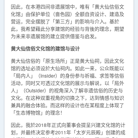
因此，在本港四间非遗展馆中，唯有「黄大仙信俗文
化馆」由保护单位（啬色园）全额自资设计、建造及
营运，完全摆脱了「第三方」的影响与介入。基於
此，我希望藉此分享建馆的经验与背後的理念，期望
为未来非遗展馆的建立提供借鉴与启发。
黄大仙信俗文化馆的建馆与设计
黄大仙信俗的「原生场所」正是黄大仙祠，因此文化
馆的选址必须设於大仙祠内。如此一来，公众既能以
「局内人」（Insider）的身份参与祈福、求签等信俗
活动，同时又可透过文化馆的展示与解说，以「局外
人」（Outsider）的视角深入了解非遗信俗的历史与
文化。在这种双重视角的切换之下，达到情感与知识
兼具的融合体验。而这样的设计也在某程度上体现了
「生态博物馆」的理念！
因此，我於2018年正式向董事会提呈兴建文化馆的计
划，并最终决定参考2011年「太岁元辰殿」创建的成