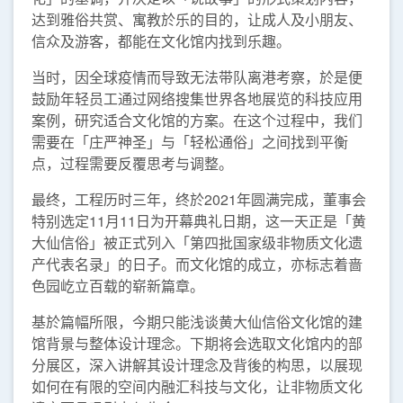
达到雅俗共赏、寓教於乐的目的，让成人及小朋友、
信众及游客，都能在文化馆内找到乐趣。
当时，因全球疫情而导致无法带队离港考察，於是便
鼓励年轻员工通过网络搜集世界各地展览的科技应用
案例，研究适合文化馆的方案。在这个过程中，我们
需要在「庄严神圣」与「轻松通俗」之间找到平衡
点，过程需要反覆思考与调整。
最终，工程历时三年，终於2021年圆满完成，董事会
特别选定11月11日为开幕典礼日期，这一天正是「黄
大仙信俗」被正式列入「第四批国家级非物质文化遗
产代表名录」的日子。而文化馆的成立，亦标志着啬
色园屹立百载的崭新篇章。
基於篇幅所限，今期只能浅谈黄大仙信俗文化馆的建
馆背景与整体设计理念。下期将会选取文化馆内的部
分展区，深入讲解其设计理念及背後的构思，以展现
如何在有限的空间内融汇科技与文化，让非物质文化