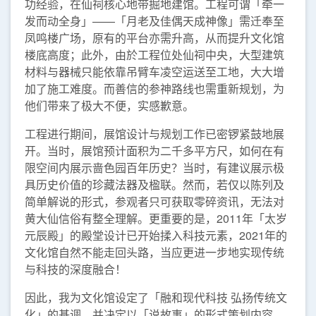
功经验，在仙祠核心地带掘地建馆。工程可谓「牵一
发而动全身」——「月老及佳偶天成神像」需迁奉至
凤鸣楼广场，原有的平台亦需升高，从而提升文化馆
楼底高度；此外，由於工程位处仙祠中央，大型建筑
材料与器械只能依靠吊臂车凌空运送至工地，大大增
加了施工难度。而善信的参神路线也需重新规划，为
他们带来了极大不便，实感歉意。
工程进行期间，展馆设计与规划工作已密锣紧鼓地展
开。当时，展馆预计面积为二千多平方尺，如何在有
限空间内展示啬色园百年历史？当时，有建议展示极
具历史价值的珍藏法器及楹联。然而，若仅以陈列及
简单解说的形式，参观者只可获取零碎资讯，无法对
黄大仙信俗有整全理解。更重要的是，2011年「太岁
元辰殿」的殿堂设计已开始揉入科技元素，2021年的
文化馆自然不能走回头路，当应更进一步地实现传统
与科技的深度融合！
因此，我为文化馆设定了「融和现代科技 弘扬传统文
化」的基调，并决定以「说故事」的形式策划内容，