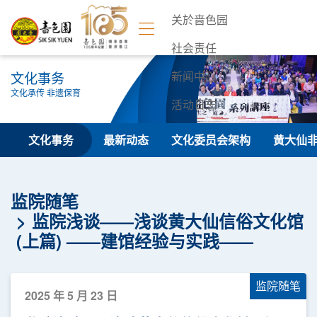
关於啬色园
社会责任
文化事务
新闻中心
文化承传 非遗保育
活动日志
联络我们
文化事务
最新动态
文化委员会架构
黄大仙
监院随笔
监院浅谈——浅谈黄大仙信俗文化馆
(上篇) ——建馆经验与实践——
监院随笔
2025 年 5 月 23 日