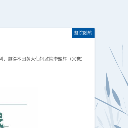
监院随笔
系列，邀得本园黄大仙祠监院李耀辉（义觉）