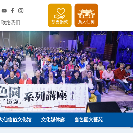
慈善捐款
黃大仙祠
联络我们
大仙信俗文化馆
文化媒体廊
嗇色園文藝苑