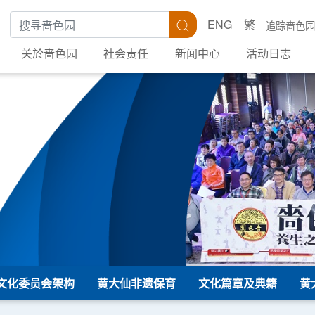
搜寻关键字
搜寻
ENG
繁
追踪啬色园
关於啬色园
社会责任
新闻中心
活动日志
文化委员会架构
黄大仙非遗保育
文化篇章及典籍
黄