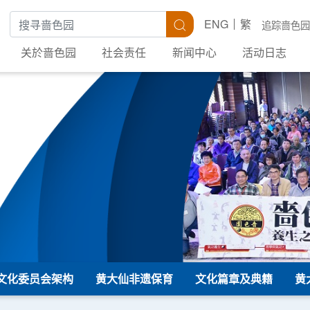
搜寻关键字
搜寻
ENG
繁
追踪啬色园
关於啬色园
社会责任
新闻中心
活动日志
文化委员会架构
黄大仙非遗保育
文化篇章及典籍
黄