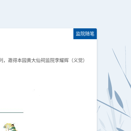
监院随笔
系列，邀得本园黄大仙祠监院李耀辉（义觉）