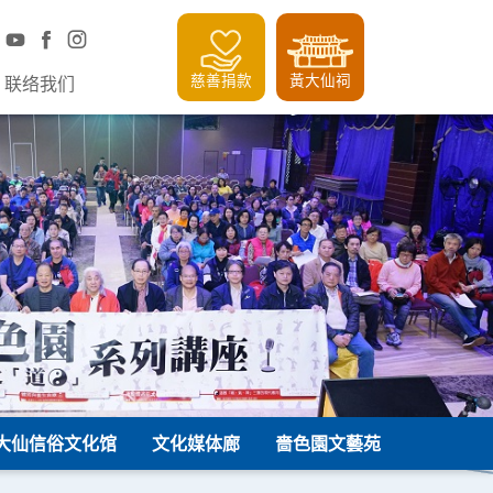
慈善捐款
黃大仙祠
联络我们
大仙信俗文化馆
文化媒体廊
嗇色園文藝苑