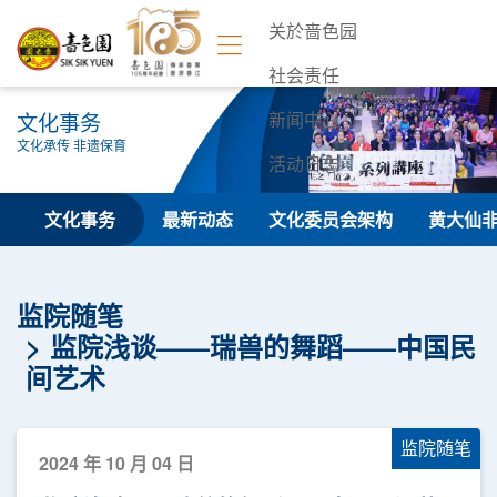
关於啬色园
社会责任
文化事务
新闻中心
文化承传 非遗保育
活动日志
联络我们
文化事务
最新动态
文化委员会架构
黄大仙
监院随笔
监院浅谈——瑞兽的舞蹈——中国民
间艺术
监院随笔
2024 年 10 月 04 日