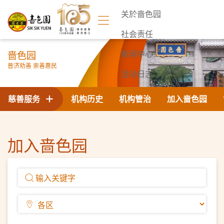
关於啬色园
社会责任
啬色园
新闻中心
普济劝善 崇善惠民
活动日志
联络我们
慈善服务
机构历史
机构管治
加入啬色园
加入啬色园