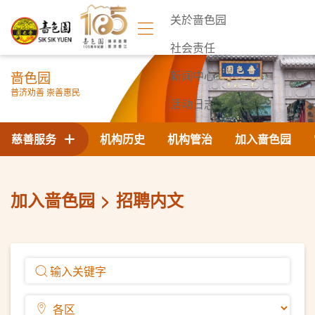
关於啬色园
社会责任
啬色园
新闻中心
普济劝善 崇善惠民
活动日志
联络我们
慈善服务
机构历史
机构管治
加入啬色园
加入啬色园
招聘内文