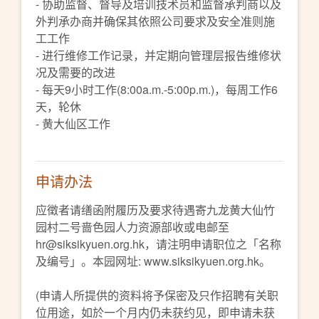
- 协助监督、督导及培训技术员和监督承判商以及
外判承办商并确保其依照公司要求及安全准则施
工工作
- 进行维修工作记录，并定期向管理层报告维修状
况及需要的改进
- 每天9小时工作(8:00a.m.-5:00p.m.)，每周工作6
天，轮休
- 黄大仙区工作
申请办法
应徵者请缮函附履历及要求待遇寄九龙黄大仙竹
园村二号啬色园人力资源部收或电邮至
hr@siksikyuen.org.hk，请注明申请职位之「名称
及编号」。本园网址: www.siksikyuen.org.hk。
(申请人所提供的资料将予保密及只作招聘有关职
位用途，如於一个月内仍未获约见，即申请未获