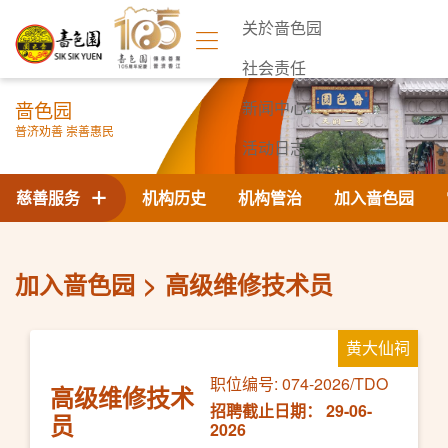
关於啬色园
社会责任
啬色园
新闻中心
普济劝善 崇善惠民
活动日志
联络我们
慈善服务
机构历史
机构管治
加入啬色园
加入啬色园
高级维修技术员
黄大仙祠
职位编号: 074-2026/TDO
高级维修技术
招聘截止日期： 29-06-
员
2026