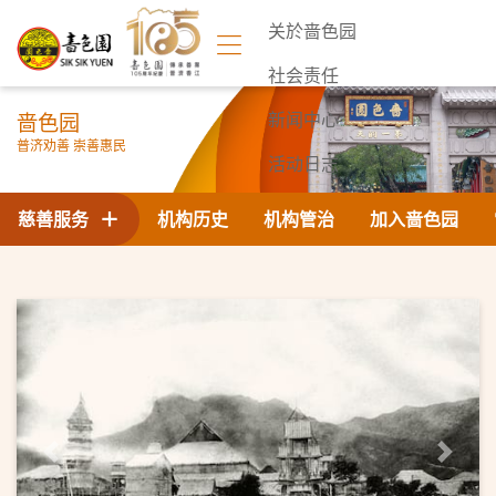
关於啬色园
社会责任
啬色园
新闻中心
普济劝善 崇善惠民
活动日志
联络我们
慈善服务
机构历史
机构管治
加入啬色园
Previous
Next