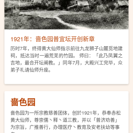
1921年：啬色园普宜坛开创新章
历时7年，终得黄大仙师指示前往九龙狮子山麓觅地建
祠，抵达当时一遍荒芜的竹园。 师曰：「此乃凤翼之
吉地，最合开坛阐教。」同年7月，大殿兴工完毕，众
弟子礼请仙师升座。
啬色园
啬色园为一所宗教慈善团体，创於1921年，恭奉赤松
黄大仙师，尊崇儒丶释丶道三教，并以「普济劝善」
为宗旨，广推善行，办理医疗丶教育及安老扶幼等事