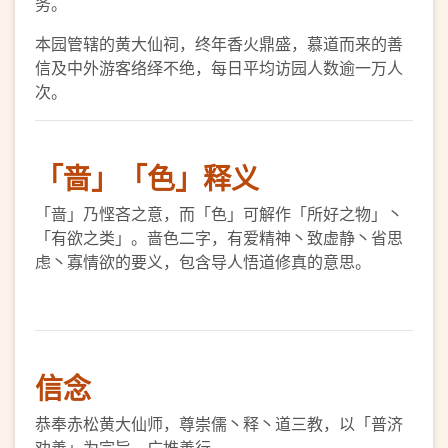
务。
本园管辖的黄大仙祠，终年香火鼎盛，慕道而来的善
信及中外游客络绎不绝，每日平均访园人数逾一万人
次。
「啬」「色」释义
「啬」乃悭吝之意，而「色」可解作「所好之物」丶
「有欲之类」。啬色二字，有爱精神丶致虚静丶省思
虑丶寡情欲的要义，包含导人悟道修真的意思。
信念
恭奉赤松黄大仙师，尊崇儒丶释丶道三教，以「普济
劝善」为宗旨，广推善行。