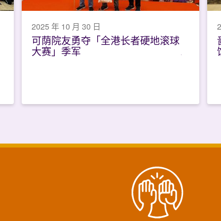
2025 年 10 月 30 日
可荫院友勇夺「全港长者硬地滚球
大赛」季军