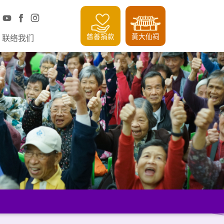
慈善捐款
黃大仙祠
联络我们