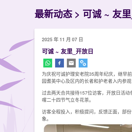
最新动态
可诚 ~ 友
2025 年 11 月 07 日
可诚 ~ 友里_开放日
为庆祝可诚护理安老院35周年纪庆，继早前
园耆英中心及区内的长者和护老者入内参观
过去两天合共接待157位访客，开放日活
嚐二十四节气立冬花茶。
访客全程投入，积极提问，反馈正面，部份
象。