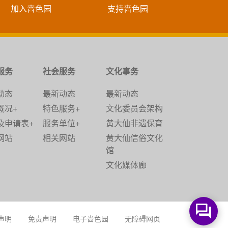
加入啬色园
支持啬色园
服务
社会服务
文化事务
动态
最新动态
最新动态
概况+
特色服务+
文化委员会架构
及申请表+
服务单位+
黄大仙非遗保育
网站
相关网站
黄大仙信俗文化
馆
文化媒体廊
声明
免责声明
电子啬色园
无障碍网页