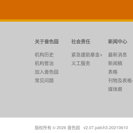
关于啬色园
社会责任
新闻中心
机构历史
紧急援助基金+
最新消息
机构管治
义工服务
新闻稿
加入啬色园
表格
常见问题
刊物及表格
媒体廊
版权所有 © 2026 啬色园 v2.07.patch3.20210610