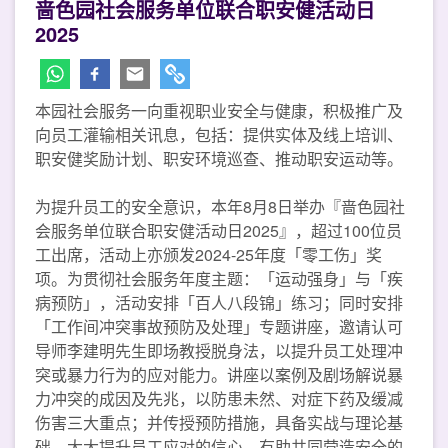
啬色园社会服务单位联合职安健活动日
2025
本园社会服务一向重视职业安全与健康，积极推广及
向员工灌输相关讯息，包括：提供实体及线上培训、
职安健奖励计划、职安环境巡查、推动职安运动等。
为提升员工的安全意识，本年8月8日举办『啬色园社
会服务单位联合职安健活动日2025』，超过100位员
工出席，活动上亦颁发2024-25年度「零工伤」奖
项。为贯彻社会服务年度主题：「运动强身」与「疾
病预防」，活动安排「百人八段锦」练习；同时安排
「工作间冲突事故预防及处理」专题讲座，邀请认可
导师李建明先生即场教授脱身法，以提升员工处理冲
突或暴力行为的应对能力。讲座以案例及剧场解说暴
力冲突的成因及先兆，以防患未然、对症下药及缓减
伤害三大重点；并传授预防措施，具备实战与理论基
础，大大提升员工应对的信心，有助共同营造安全的