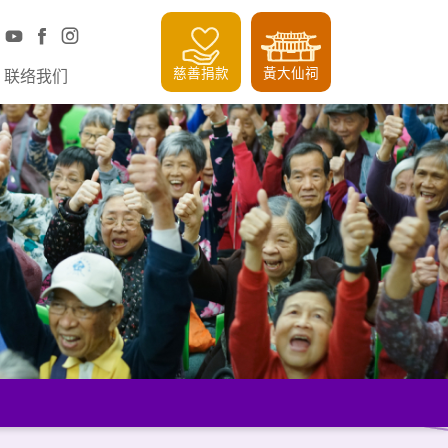
慈善捐款
黃大仙祠
联络我们