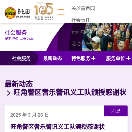
关於啬色园
社会责任
社会服务
新闻中心
安老护耆 以善为本
活动日志
联络我们
社会服务
最新动态
特色服务
服务单位
最新动态
旺角警区耆乐警讯义工队颁授感谢状
消息
2025 年 3 月 26 日
旺角警区耆乐警讯义工队颁授感谢状