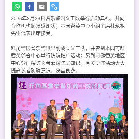
2025年3月26日耆乐警讯义工队举行启动典礼，并向
合作机构颁发感谢状；本园耆英中心小组主席杜永祖
先生代表出席接受。
旺角警区耆乐警讯早前成立义工队，并曾到本园可旺
耆英邻舍中心举行防骗推广活动；另到可健耆英地区
中心登门探访长者灌输防骗知识。有关协作活动大大
提高长者防骗意识，获益良多。