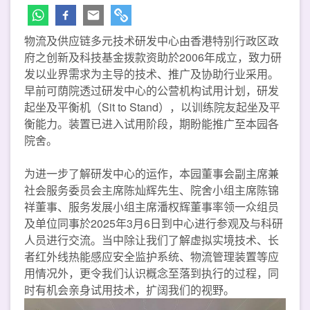
物流及供应链多元技术研发中心由香港特别行政区政
府之创新及科技基金拨款资助於2006年成立，致力研
发以业界需求为主导的技术、推广及协助行业采用。
早前可荫院透过研发中心的公营机构试用计划，研发
起坐及平衡机（Sit to Stand），以训练院友起坐及平
衡能力。装置已进入试用阶段，期盼能推广至本园各
院舍。
为进一步了解研发中心的运作，本园董事会副主席兼
社会服务委员会主席陈灿辉先生、院舍小组主席陈锦
祥董事、服务发展小组主席潘权辉董事率领一众组员
及单位同事於2025年3月6日到中心进行参观及与科研
人员进行交流。当中除让我们了解虚拟实境技术、长
者红外线热能感应安全监护系统、物流管理装置等应
用情况外，更令我们认识概念至落到执行的过程，同
时有机会亲身试用技术，扩阔我们的视野。