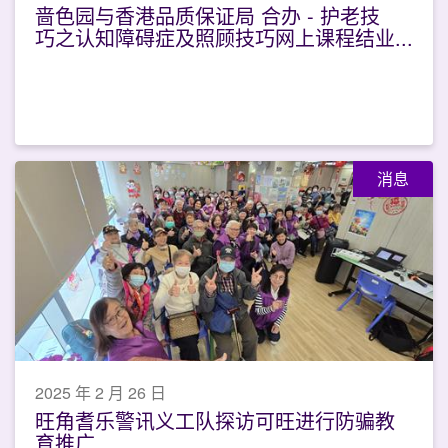
啬色园与香港品质保证局 合办 - 护老技
巧之认知障碍症及照顾技巧网上课程结业
礼
消息
2025 年 2 月 26 日
旺角耆乐警讯义工队探访可旺进行防骗教
育推广