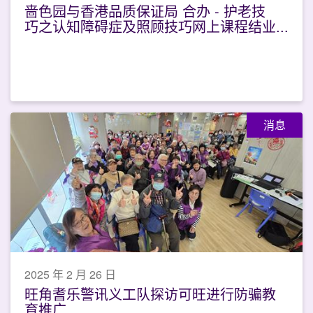
啬色园与香港品质保证局 合办 - 护老技
巧之认知障碍症及照顾技巧网上课程结业
礼
消息
2025 年 2 月 26 日
旺角耆乐警讯义工队探访可旺进行防骗教
育推广