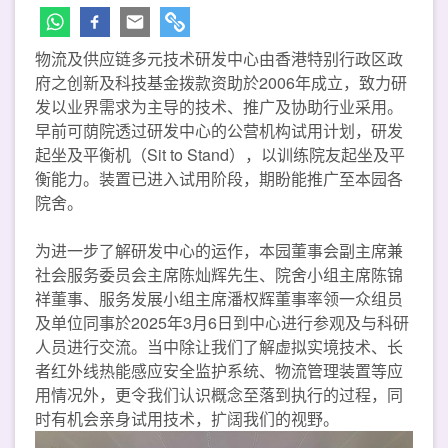
物流及供应链多元技术研发中心由香港特别行政区政
府之创新及科技基金拨款资助於2006年成立，致力研
发以业界需求为主导的技术、推广及协助行业采用。
早前可荫院透过研发中心的公营机构试用计划，研发
起坐及平衡机（Sit to Stand），以训练院友起坐及平
衡能力。装置已进入试用阶段，期盼能推广至本园各
院舍。
为进一步了解研发中心的运作，本园董事会副主席兼
社会服务委员会主席陈灿辉先生、院舍小组主席陈锦
祥董事、服务发展小组主席潘权辉董事率领一众组员
及单位同事於2025年3月6日到中心进行参观及与科研
人员进行交流。当中除让我们了解虚拟实境技术、长
者红外线热能感应安全监护系统、物流管理装置等应
用情况外，更令我们认识概念至落到执行的过程，同
时有机会亲身试用技术，扩阔我们的视野。