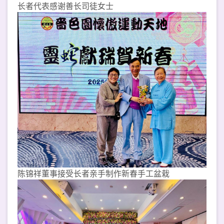
长者代表感谢善长司徒女士
陈锦祥董事接受长者亲手制作新春手工盆栽