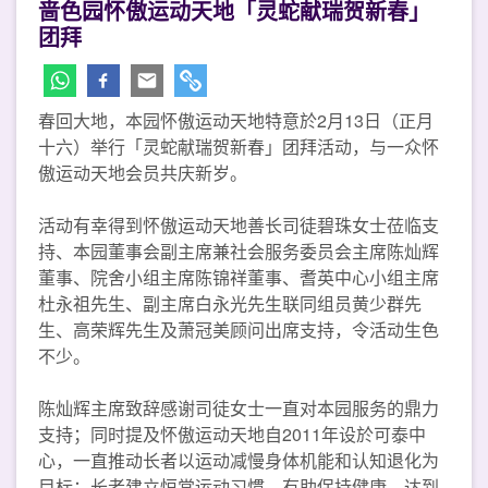
啬色园怀傲运动天地「灵蛇献瑞贺新春」
团拜
春回大地，本园怀傲运动天地特意於2月13日（正月
十六）举行「灵蛇献瑞贺新春」团拜活动，与一众怀
傲运动天地会员共庆新岁。
活动有幸得到怀傲运动天地善长司徒碧珠女士莅临支
持、本园董事会副主席兼社会服务委员会主席陈灿辉
董事、院舍小组主席陈锦祥董事、耆英中心小组主席
杜永祖先生、副主席白永光先生联同组员黄少群先
生、高荣辉先生及萧冠美顾问出席支持，令活动生色
不少。
陈灿辉主席致辞感谢司徒女士一直对本园服务的鼎力
支持；同时提及怀傲运动天地自2011年设於可泰中
心，一直推动长者以运动减慢身体机能和认知退化为
目标；长者建立恒常运动习惯，有助保持健康，达到