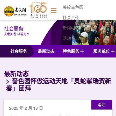
关於啬色园
社会责任
社会服务
新闻中心
安老护耆 以善为本
活动日志
联络我们
社会服务
最新动态
特色服务
服务单位
最新动态
啬色园怀傲运动天地「灵蛇献瑞贺新
春」团拜
消息
2025 年 2 月 13 日