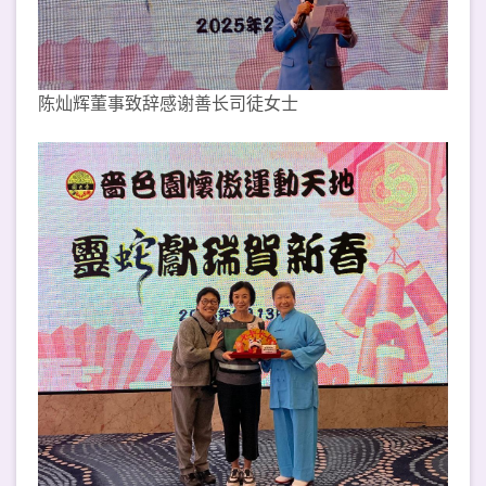
陈灿辉董事致辞感谢善长司徒女士