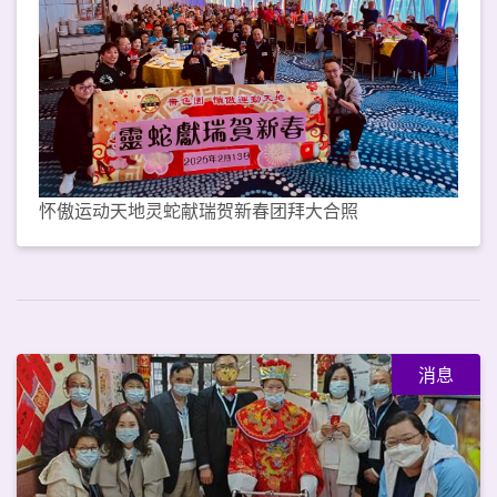
怀傲运动天地灵蛇献瑞贺新春团拜大合照
消息