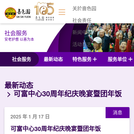
关於啬色园
社会责任
社会服务
新闻中心
安老护耆 以善为本
活动日志
联络我们
社会服务
最新动态
特色服务
服务单位
最新动态
可富中心30周年纪庆晚宴暨团年饭
消息
2025 年 1 月 17 日
可富中心30周年纪庆晚宴暨团年饭