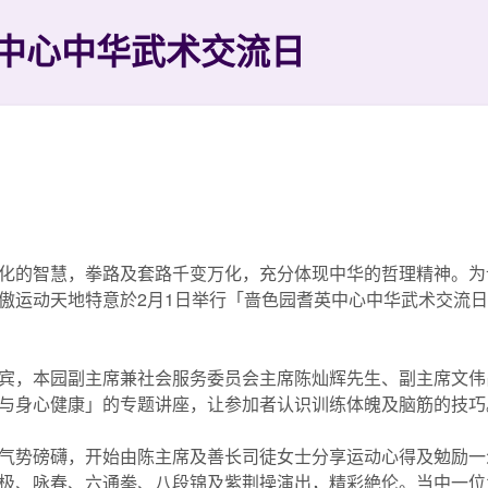
中心中华武术交流日
化的智慧，拳路及套路千变万化，充分体现中华的哲理精神。为
傲运动天地特意於2月1日举行「啬色园耆英中心中华武术交流
宾，本园副主席兼社会服务委员会主席陈灿辉先生、副主席文伟
与身心健康」的专题讲座，让参加者认识训练体魄及脑筋的技巧
气势磅礴，开始由陈主席及善长司徒女士分享运动心得及勉励一
极、咏春、六通拳、八段锦及紫荆操演出，精彩絶伦。当中一位