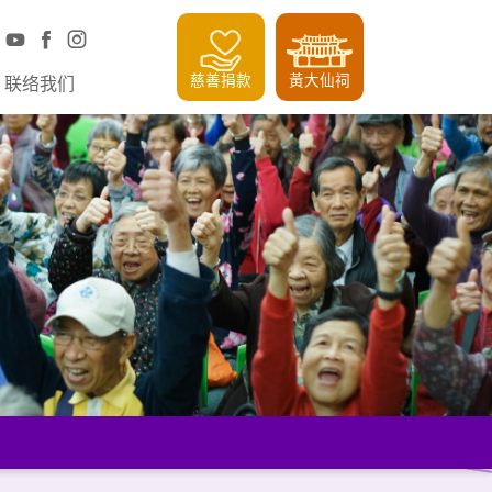
慈善捐款
黃大仙祠
联络我们