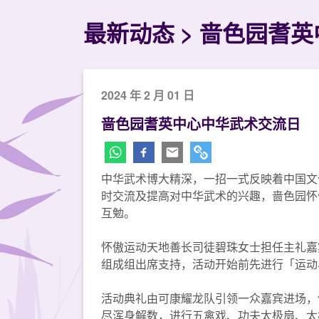
最新动态
啬色园耆英
2024 年 2 月 01 日
啬色园耆英中心中华武术交流日
中华武术博大精深，一招一式反映着中国文
时交流及提高对中华武术的兴趣，啬色园怀
互勉。
怀傲运动天地善长司徒碧珠女士担任主礼嘉
组成组出席支持，活动开始前先进行「运动
活动典礼由可康耀龙队引领一众嘉宾进场，
尽浑身解数，进行五禽戏、功夫太极扇、太