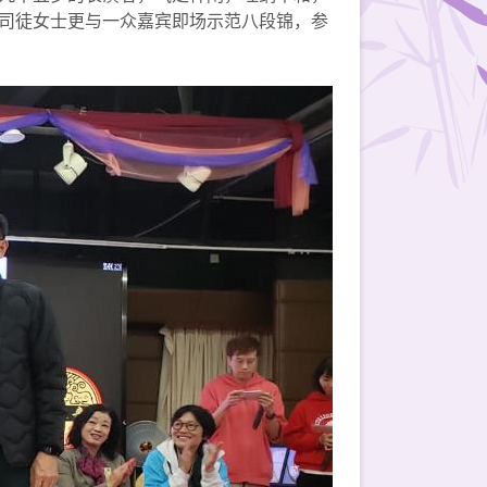
司徒女士更与一众嘉宾即场示范八段锦，参