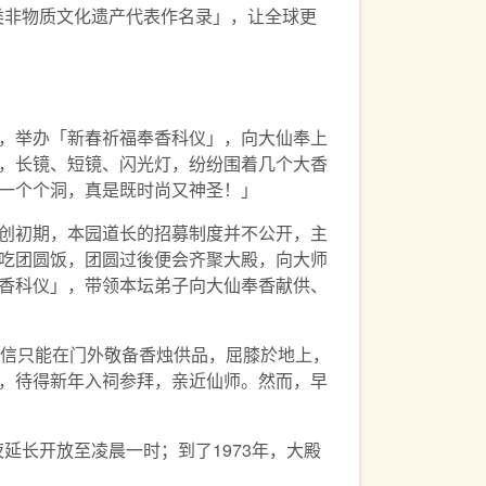
类非物质文化遗产代表作名录」，让全球更
，举办「新春祈福奉香科仪」，向大仙奉上
，长镜、短镜、闪光灯，纷纷围着几个大香
一个个洞，真是既时尚又神圣！」
创初期，本园道长的招募制度并不公开，主
吃团圆饭，团圆过後便会齐聚大殿，向大师
香科仪」，带领本坛弟子向大仙奉香献供、
善信只能在门外敬备香烛供品，屈膝於地上，
，待得新年入祠参拜，亲近仙师。然而，早
延长开放至凌晨一时；到了1973年，大殿