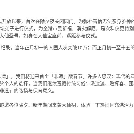
自正式开放以来，首次在除夕夜关闭园门。为弥补善信无法亲身参
弟子进行仪式，为全港市民祈福，消灾解厄。是次科仪更特别透过本园
大仙圣号，如身在大仙宝座前，遥距参与仪式。
园纪录，当年正月初一的入园人次突破10万；而正月初一至十五
人类非遗」，我们将迎来首个「非遗」版春节。许多人感叹：现代的
个人的选择，当我们继续遵循传统习俗：洗邋遢、贴挥春、团年、拜
非遗」的弘扬与保育意义。
诚邀各位除夕、新年期间来黄大仙祠，体验一下热闹且充满活力