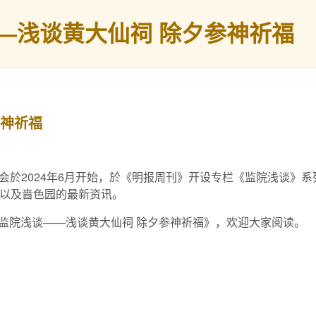
—浅谈黄大仙祠 除夕参神祈福
参神祈福
会於2024年6月开始，於《明报周刊》开设专栏《监院浅谈》
俗以及啬色园的最新资讯。
为《监院浅谈——浅谈黄大仙祠 除夕参神祈福》，欢迎大家阅读。