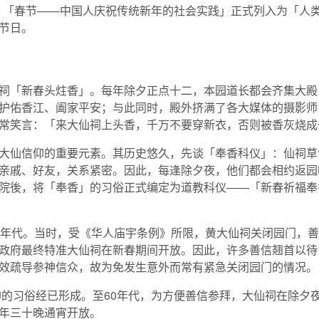
2月，「春节——中国人庆祝传统新年的社会实践」正式列入为「人
节日。
祠「新春头炷香」。每年除夕正点十二，本园道长都会齐集大殿
护佑香江、阖家平安；与此同时，殿外挤满了各大媒体的摄影师
常笑言：「来大仙祠上头香，千万不要穿新衣，否则被香灰烧成
大仙信仰的重要元素。其历史悠久，先谈「奉香科仪」：仙祠草
亲戚、好友，关系紧密。因此，每逢除夕夜，他们都会相约返园
院後，将「奉香」的习俗正式编定为道教科仪——「新春祈福奉
0年代。当时，受《华人庙宇条例》所限，黄大仙祠关闭园门，
政府最终特准大仙祠在新春期间开放。因此，许多善信翘首以待
效疏导参神信众，故为免发生意外而常有紧急关闭园门的情况。
神的习俗经已形成。至60年代，为方便善信参拜，大仙祠在除夕夜
年三十晚通宵开放。