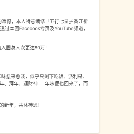
神的遗憾，本人特意编修「五行七星护香江祈
Facebook专页及YouTube频道，
的入园总人次更达80万！
年味愈来愈淡，似乎只剩下吃饭、派利是、
年、迎财神......年味便也回来了，而
的新年，共沐神恩！