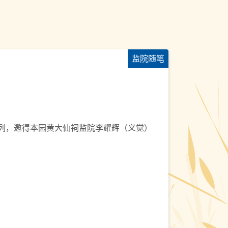
监院随笔
系列，邀得本园黄大仙祠监院李耀辉（义觉）