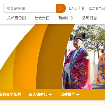
搜寻关键字
搜寻
ENG
繁
追踪啬色园
关於啬色园
社会责任
新闻中心
活动日志
宗教事务架构
黄大仙信仰
道教推广