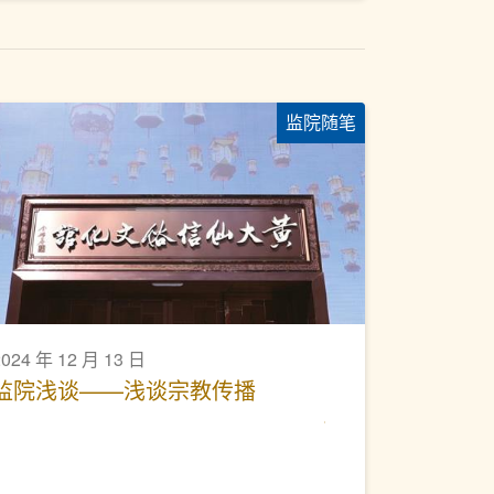
监院随笔
2024 年 12 月 13 日
监院浅谈——浅谈宗教传播