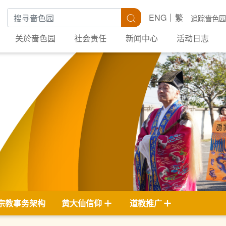
搜寻关键字
搜寻
ENG
繁
追踪啬色园
关於啬色园
社会责任
新闻中心
活动日志
宗教事务架构
黄大仙信仰
道教推广