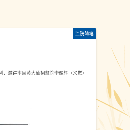
监院随笔
系列，邀得本园黄大仙祠监院李耀辉（义觉）