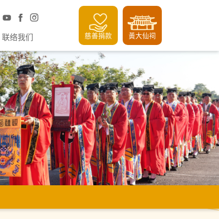
慈善捐款
黃大仙祠
联络我们