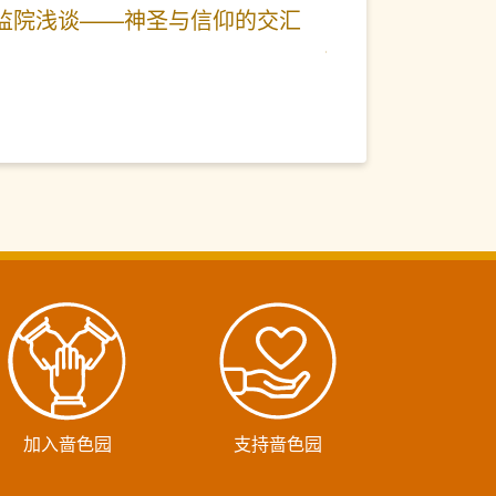
监院浅谈——神圣与信仰的交汇
加入啬色园
支持啬色园