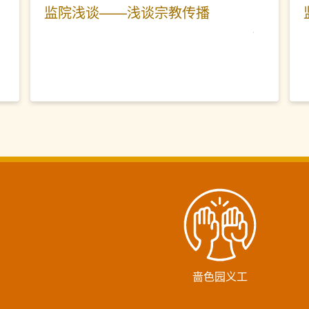
监院浅谈——浅谈宗教传播
啬色园义工