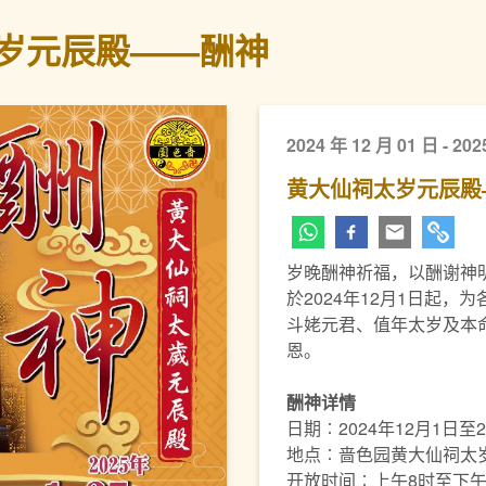
岁元辰殿——酬神
2024 年 12 月 01 日 - 202
黄大仙祠太岁元辰殿
岁晚酬神祈福，以酬谢神
於2024年12月1日起
斗姥元君、值年太岁及本
恩。
酬神详情
日期︰2024年12月1日至2
地点︰啬色园黄大仙祠太
开放时间︰上午8时至下午