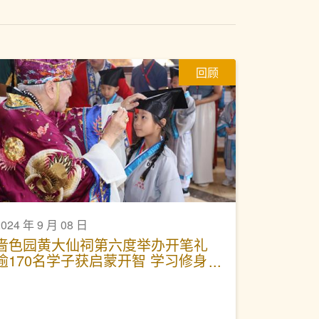
回顾
2024 年 9 月 08 日
啬色园黄大仙祠第六度举办开笔礼
逾170名学子获启蒙开智 学习修身
立德