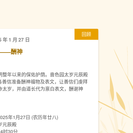
回顾
5 年 1 月 27 日
——酬神
明整年以来的保佑护荫。啬色园太岁元辰殿
，为各善信准备酬神福物及表文，让善信们虔拜
命太岁，并由道长代为禀白表文，酬谢神
025年1月27日 (农历年廿八)
岁元辰殿
4时30分