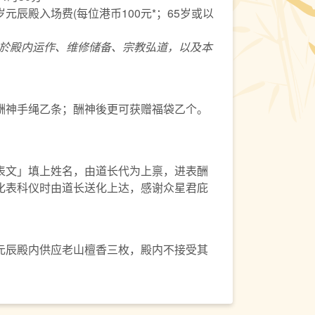
元辰殿入场费(每位港币100元*；65岁或以
於殿内运作、维修储备、宗教弘道，以及本
酬神手绳乙条；酬神後更可获赠福袋乙个。
表文」填上姓名，由道长代为上禀，进表酬
化表科仪时由道长送化上达，感谢众星君庇
元辰殿内供应老山檀香三枚，殿内不接受其
。