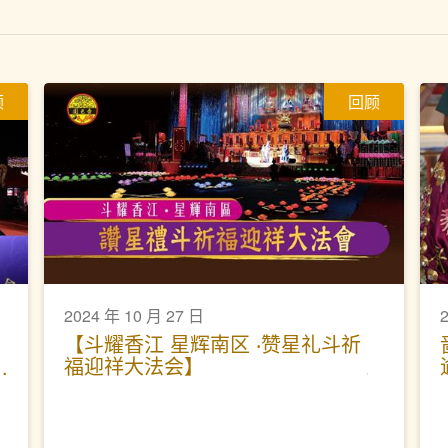
顾
回顾
2024 年 10 月 27 日
【斗耀香江 星辉南区 ‧赞星礼斗祈
福迎祥大法会】