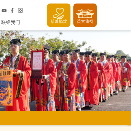
慈善捐款
黃大仙祠
联络我们