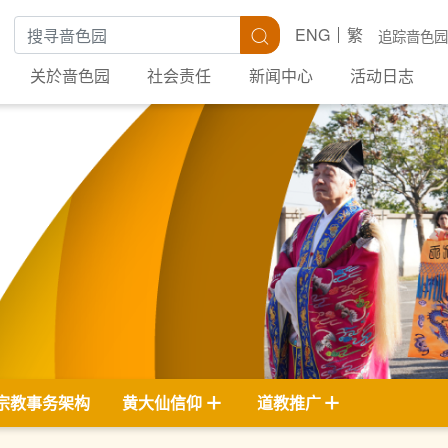
搜寻关键字
搜寻
ENG
繁
追踪啬色园
关於啬色园
社会责任
新闻中心
活动日志
宗教事务架构
黄大仙信仰
道教推广