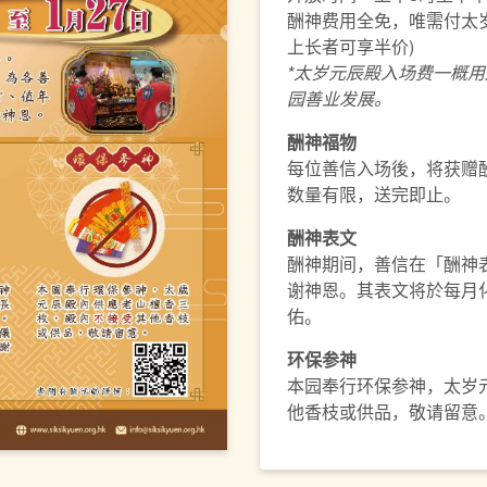
酬神费用全免，唯需付太岁
上长者可享半价)
*
太岁元辰殿入场费一概用
园善业发展。
酬神福物
每位善信入场後，将获赠
数量有限，送完即止。
酬神表文
酬神期间，善信在「酬神
谢神恩。其表文将於每月
佑。
环保参神
本园奉行环保参神，太岁
他香枝或供品，敬请留意