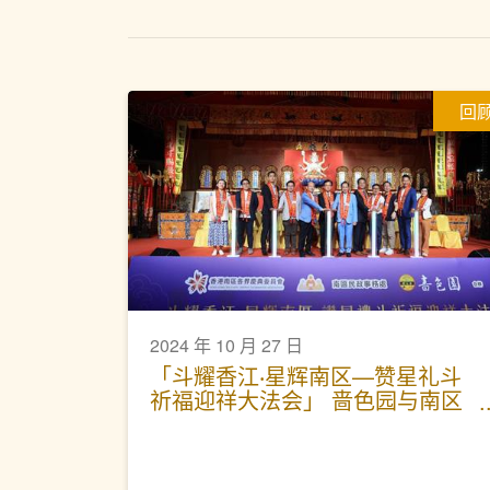
回
2024 年 10 月 27 日
「斗耀香江‧星辉南区—赞星礼斗
祈福迎祥大法会」 啬色园与南区
合办法会 千人参与为港祈福