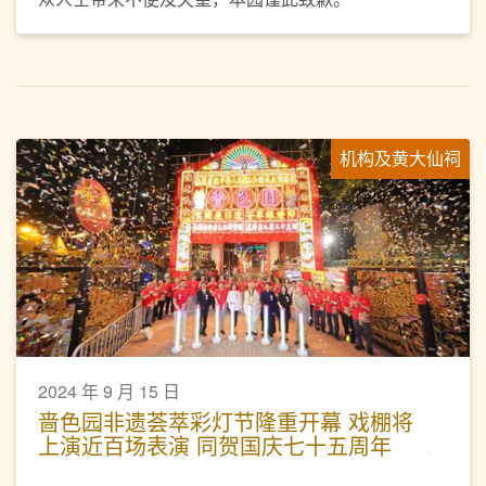
机构及黄大仙祠
2024 年 9 月 15 日
啬色园非遗荟萃彩灯节隆重开幕 戏棚将
上演近百场表演 同贺国庆七十五周年