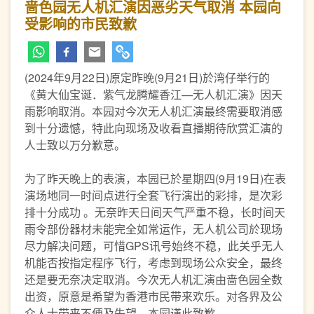
啬色园无人机汇演因恶劣天气取消 本园向
受影响的市民致歉
(2024年9月22日)原定昨晚(9月21日)於湾仔举行的
《黄大仙宝诞．紫气龙腾耀香江—无人机汇演》因天
雨影响取消。本园对今次无人机汇演最终需要取消感
到十分遗憾，特此向现场及收看直播期待欣赏汇演的
人士致以万分歉意。
为了昨天晚上的表演，本园已於星期四(9月19日)在表
演场地同一时间点进行全套飞行演出的彩排，是次彩
排十分成功 。无奈昨天日间天气严重不稳，长时间天
雨令部份器材未能完全如常运作，无人机公司於现场
尽力解决问题，可惜GPS讯号始终不稳，此关乎无人
机能否按指定程序飞行，考虑到现场公众安全，最终
还是要无奈决定取消。今次无人机汇演由啬色园全数
出资，原意是希望为香港市民带来欢乐。对各界及公
众人士带来不便及失望，本园谨此致歉。