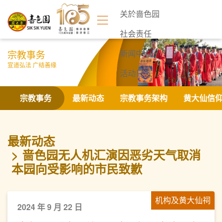
关於啬色园
社会责任
宗教事务
新闻中心
宣道弘法 广结善缘
活动日志
联络我们
宗教事务
最新动态
宗教事务架构
黄大仙信
最新动态
啬色园无人机汇演因恶劣天气取消
本园向受影响的市民致歉
机构及黄大仙祠
2024 年 9 月 22 日