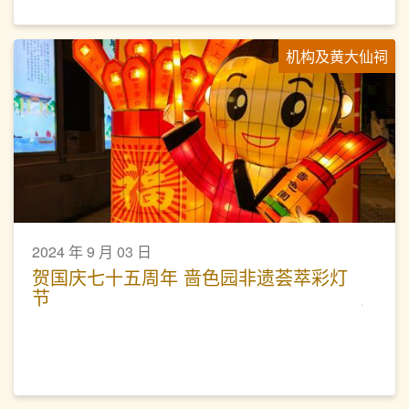
机构及黄大仙祠
2024 年 9 月 03 日
贺国庆七十五周年 啬色园非遗荟萃彩灯
节