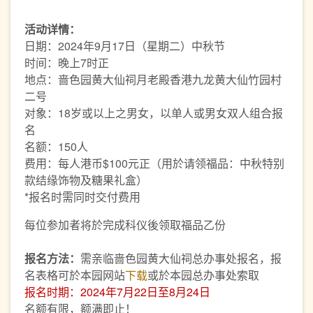
活动详情：
日期：2024年9月17日（星期二）中秋节
时间：晚上7时正
地点：啬色园黄大仙祠月老殿香港九龙黄大仙竹园村
二号
对象：18岁或以上之男女，以单人或男女双人组合报
名
名额：150人
费用：每人港币$100元正（用於请领福品：中秋特别
款结缘饰物及糖果礼盒）
*报名时需同时交付费用
每位参加者将於完成科仪後领取福品乙份
报名方法：
需亲临啬色园黄大仙祠总办事处报名，报
名表格可於本园网站
下载
或於本园总办事处索取
报名时期：2024年7月22日至8月24日
名额有限，额满即止！