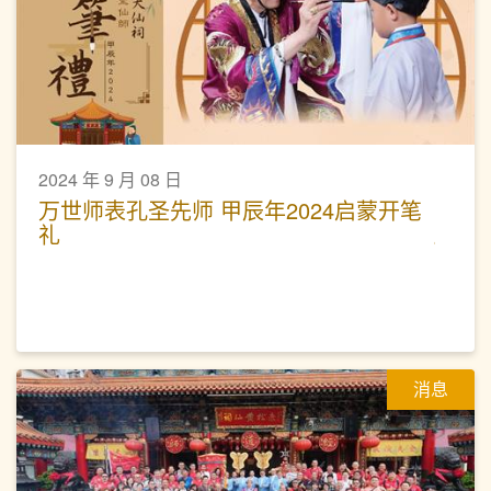
2024 年 9 月 08 日
万世师表孔圣先师 甲辰年2024启蒙开笔
礼
消息