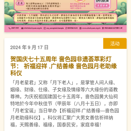
活动
2024 年 9 月 17 日
贺国庆七十五周年 啬色园非遗荟萃彩灯
节： 祈福迎祥 .广结善缘 啬色园月老助缘
科仪
「月老星君」又称「月下老人」，是掌管人间人缘、
姻缘、财缘、仕缘、子女缘及情缘等六大缘份的道教
尊神。为庆祝祖国建国七十五周年，啬色园黄大仙祠
特地於今年中秋佳节（甲辰年（八月十五日），亦即
「月老宝诞」当日举办【祈福迎祥‧广结善缘—啬色园
月老助缘科仪】。科仪将汇聚广大男女善信祈祥纳
福，天赐善缘、福缘，国泰民安，家庭幸福！