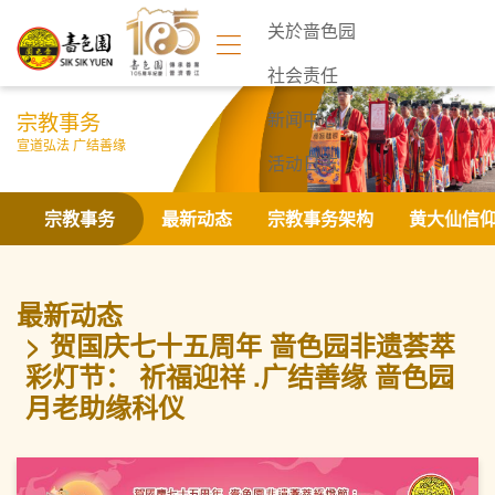
关於啬色园
社会责任
宗教事务
新闻中心
宣道弘法 广结善缘
活动日志
联络我们
宗教事务
最新动态
宗教事务架构
黄大仙信
最新动态
贺国庆七十五周年 啬色园非遗荟萃
彩灯节： 祈福迎祥 .广结善缘 啬色园
月老助缘科仪