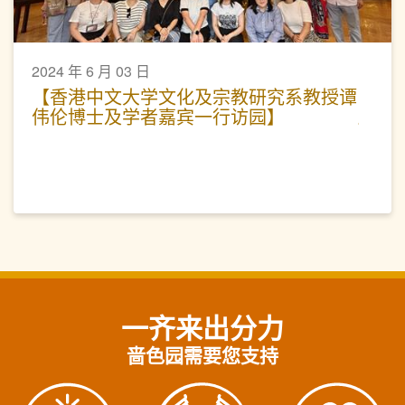
2024 年 6 月 03 日
【香港中文大学文化及宗教研究系教授谭
伟伦博士及学者嘉宾一行访园】
一齐来出分力
啬色园需要您支持