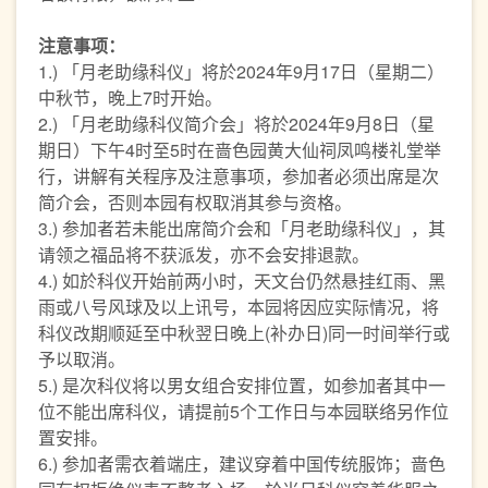
注意事项
：
1.) 「月老助缘科仪」将於2024年9月17日（星期二）
中秋节，晚上7时开始。
2.) 「月老助缘科仪简介会」将於2024年9月8日（星
期日）下午4时至5时在啬色园黄大仙祠凤鸣楼礼堂举
行，讲解有关程序及注意事项，参加者必须出席是次
简介会，否则本园有权取消其参与资格。
3.) 参加者若未能出席简介会和「月老助缘科仪」，其
请领之福品将不获派发，亦不会安排退款。
4.) 如於科仪开始前两小时，天文台仍然悬挂红雨、黑
雨或八号风球及以上讯号，本园将因应实际情况，将
科仪改期顺延至中秋翌日晚上(补办日)同一时间举行或
予以取消。
5.) 是次科仪将以男女组合安排位置，如参加者其中一
位不能出席科仪，请提前5个工作日与本园联络另作位
置安排。
6.) 参加者需衣着端庄，建议穿着中国传统服饰；啬色