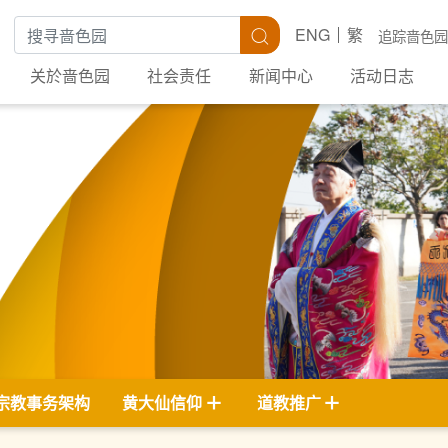
搜寻关键字
搜寻
ENG
繁
追踪啬色园
关於啬色园
社会责任
新闻中心
活动日志
宗教事务架构
黄大仙信仰
道教推广