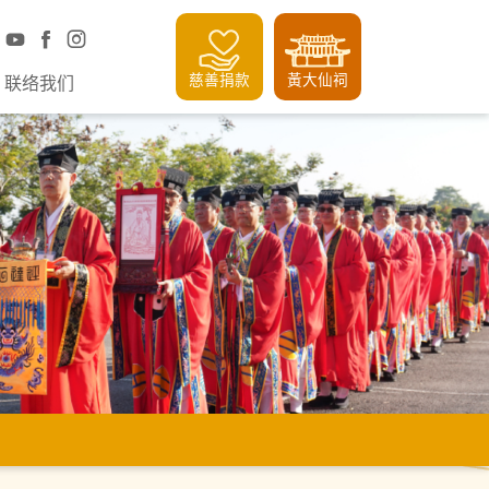
慈善捐款
黃大仙祠
联络我们