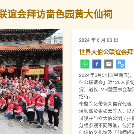
联谊会拜访啬色园黄大仙祠
2024 年 6 月 03 日
世界大伯公联谊会拜
2024年5月31日(星期
伯公联谊会」近120人参
下一页
觉）道长, MH暨董事会
招待。
李监院又带领众嘉宾代表
潘顺熙及张如云等人，以
过後并与众大伯公团员拍
分组参观不同殿堂，包括
仙信俗文化馆及「仙师成