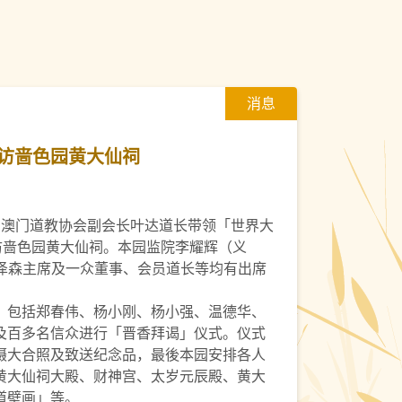
消息
访啬色园黄大仙祠
五)，澳门道教协会副会长叶达道长带领「世界大
访啬色园黄大仙祠。本园监院李耀辉（义
黎泽森主席及一众董事、会员道长等均有出席
，包括郑春伟、杨小刚、杨小强、温德华、
及百多名信众进行「晋香拜谒」仪式。仪式
摄大合照及致送纪念品，最後本园安排各人
黄大仙祠大殿、财神宫、太岁元辰殿、黄大
道壁画」等。