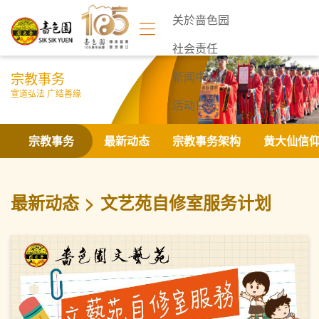
关於啬色园
社会责任
宗教事务
新闻中心
宣道弘法 广结善缘
活动日志
联络我们
宗教事务
最新动态
宗教事务架构
黄大仙信
最新动态
文艺苑自修室服务计划