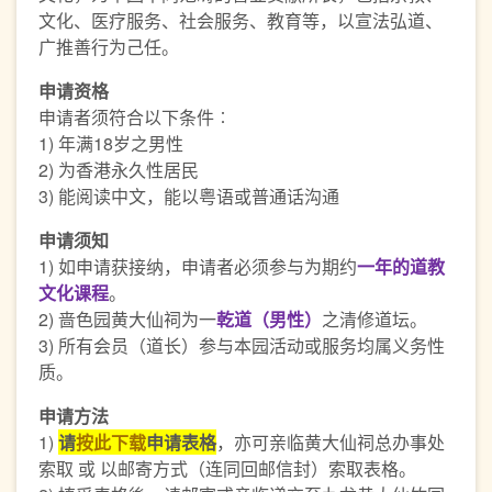
文化、医疗服务、社会服务、教育等，以宣法弘道、
广推善行为己任。
申请资格
申请者须符合以下条件︰
1) 年满18岁之男性
2) 为香港永久性居民
3) 能阅读中文，能以粤语或普通话沟通
申请须知
1) 如申请获接纳，申请者必须参与为期约
一年的道教
文化课程
。
2) 啬色园黄大仙祠为一
乾道（男性）
之清修道坛。
3) 所有会员（道长）参与本园活动或服务均属义务性
质。
申请方法
1)
请
按此下载
申请表格
，亦可亲临黄大仙祠总办事处
索取 或 以邮寄方式（连同回邮信封）索取表格。