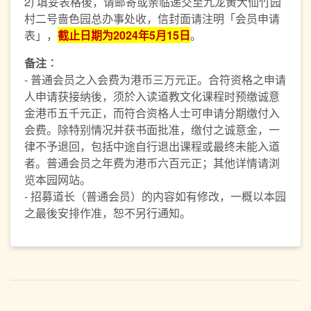
2) 填妥表格後，请邮寄或亲临递交至九龙黄大仙竹园
村二号啬色园总办事处收，信封面请注明「会员申请
表」，
截止日期为
2024
年5
月15
日
。
备注︰
- 普通会员之入会费为港币三万元正。合符资格之申请
人申请获接纳後，须於入读道教文化课程时预缴诚意
金港币五千元正，而符合资格人士可申请分期缴付入
会费。除特别情况并获书面批准，缴付之诚意金，一
律不予退回，包括中途自行退出课程或最终未能入道
者。普通会员之年费为港币六百元正；其他详情请浏
览本园网站。
- 招募道长（普通会员）的内容如有修改，一概以本园
之最後安排作准，恕不另行通知。