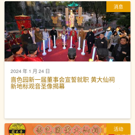
消息
2024 年 1 月 24 日
啬色园新一届董事会宣誓就职 黄大仙祠
新地标观音圣像揭幕
活动