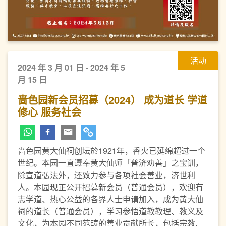
活动
2024 年 3 月 01 日 - 2024 年 5
月 15 日
啬色园新会员招募（2024） 成为道长 学道
修心 服务社会
啬色园黄大仙祠创坛於1921年，香火已延绵超过一个
世纪。本园一直遵奉黄大仙师「普济劝善」之宝训，
除宣道弘法外，还致力参与各项社会善业，济世利
人。本园现正公开招募新会员（普通会员），欢迎有
志学道、热心公益的各界人士申请加入，成为黄大仙
祠的道长（普通会员），学习参悟道教教理、教义及
文化，为本园不同范畴的善业贡献所长，包括宗教、