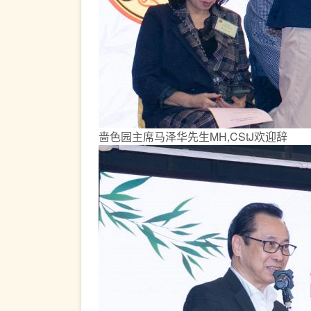
啬色园主席马泽华先生MH,CStJ欢迎辞