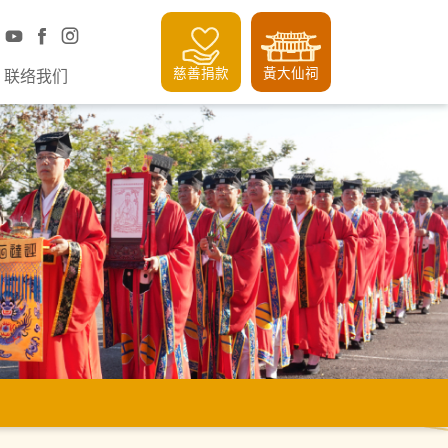
慈善捐款
黃大仙祠
联络我们