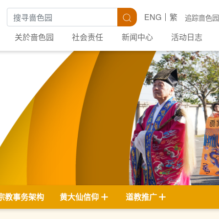
搜寻关键字
搜寻
ENG
繁
追踪啬色园
关於啬色园
社会责任
新闻中心
活动日志
宗教事务架构
黄大仙信仰
道教推广