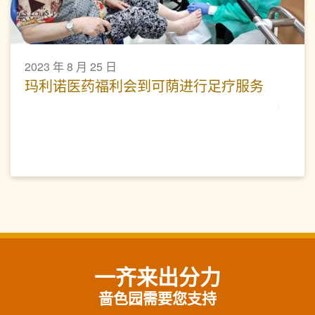
2023 年 8 月 25 日
玛利诺医药福利会到可荫进行足疗服务
一齐来出分力
啬色园需要您支持