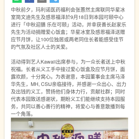
中秋前夕，玛利诺医药福利会张蕙然主席联同华星冰
室简文迪先生及感恩福泽於9月18日到本园可颐中心
进行「中秋迎膳 乐在可颐」活动，并幸获善长赵家乐
先生为活动捐赠爱心饭盒；华星冰室及感恩福泽送赠
应节月饼，让100位独居或两老同住长者能感受佳节
的气氛及社区人士的关爱。
活动得到艺人Kawaii出席参与，为一众长者送上中秋
祝福。长者从义工手中接过爱心饭盒及应节月饼，面
露欢颜，十分窝心。为表谢意，本园董事会主席马泽
华先生，MH, CStJ亲临接待，并感谢一众出心、出力
及出钱的义工，赞扬他们身体力行，贡献社群；同时
代表本园致送感谢状，期盼义工们能继续支持本园服
务，共同以善心善行的精神，将爱心与善意散播到每
一个角落。