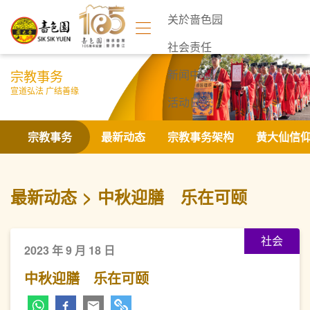
关於啬色园
社会责任
宗教事务
新闻中心
宣道弘法 广结善缘
活动日志
联络我们
宗教事务
最新动态
宗教事务架构
黄大仙信
最新动态
中秋迎膳 乐在可颐
社会
2023 年 9 月 18 日
中秋迎膳 乐在可颐