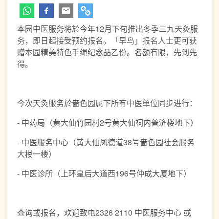
本园中医服务将於今年12月下旬推出冬季三九天灸服
务，即日起接受预约报名。「早鸟」报名人士更可获
赠本园精美特色手绳纪念品乙份。名额有限，先到先
得。
今次天灸服务於啬色园属下所有中医单位同步进行：
- 中药局（黄大仙竹园村2号黄大仙祠内普济楼地下）
- 中医服务中心（黄大仙凤德道38号啬色园社会服务
大楼一楼）
- 中医诊所（上环皇后大道西196号仲成大厦地下）
查询或报名，欢迎致电2326 2110 中医服务中心 或