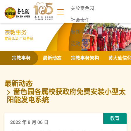
关於啬色园
社会责任
宗教事务
新闻中心
宣道弘法 广结善缘
活动日志
联络我们
宗教事务
最新动态
宗教事务架构
黄大仙信
最新动态
啬色园各属校获政府免费安装小型太
阳能发电系统
教育
2022 年 8 月 06 日