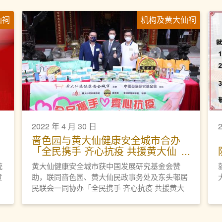
仙祠
机构及黄大仙祠
2022 年 4 月 30 日
啬色园与黄大仙健康安全城市合办
「全民携手 齐心抗疫 共援黄大仙
区」
统
黄大仙健康安全城市获中国发展研究基金会赞
黄
助，联同啬色园、黄大仙民政事务处及东头邨居
民联会一同协办「全民携手 齐心抗疫 共援黄大
大
仙区」活动，并於2022年4月29日假啬色园黄大
仙祠举行开展礼。