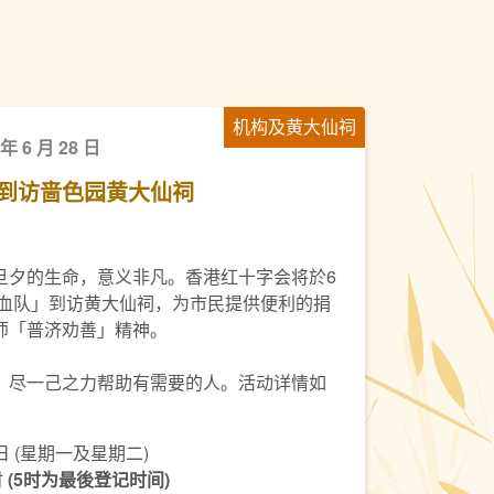
机构及黄大仙祠
 年 6 月 28 日
到访啬色园黄大仙祠
旦夕的生命，意义非凡。香港红十字会将於6
捐血队」到访黄大仙祠，为市民提供便利的捐
师「普济劝善」精神。
，尽一己之力帮助有需要的人。活动详情如
8日 (星期一及星期二)
时
(5时为最後登记时间)