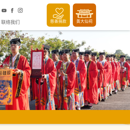
慈善捐款
黃大仙祠
联络我们