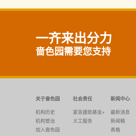
一齐来出分力
啬色园需要您支持
关于啬色园
社会责任
新闻中心
机构历史
紧急援助基金+
最新消息
机构管治
义工服务
新闻稿
加入啬色园
表格