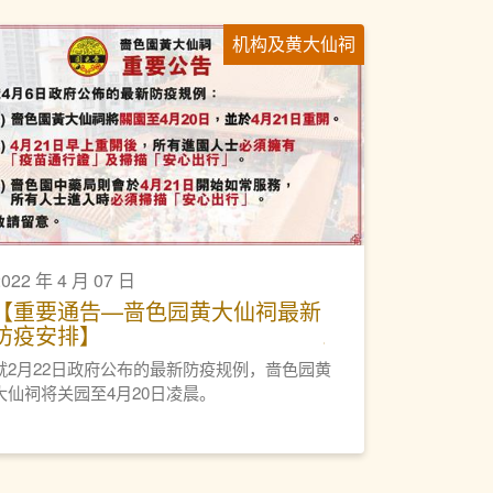
机构及黄大仙祠
2022 年 4 月 07 日
【重要通告—啬色园黄大仙祠最新
防疫安排】
就2月22日政府公布的最新防疫规例，啬色园黄
大仙祠将关园至4月20日凌晨。