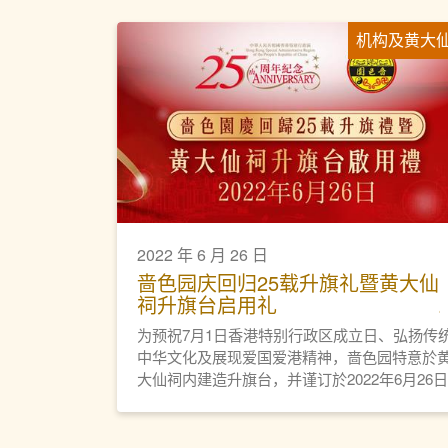
机构及黄大
2022 年 6 月 26 日
啬色园庆回归25载升旗礼暨黄大仙
祠升旗台启用礼
为预祝7月1日香港特别行政区成立日、弘扬传
中华文化及展现爱国爱港精神，啬色园特意於
大仙祠内建造升旗台，并谨订於2022年6月26日
（星期日）早上举行「庆回归25载升旗礼暨黄
仙祠升旗台启用礼」。