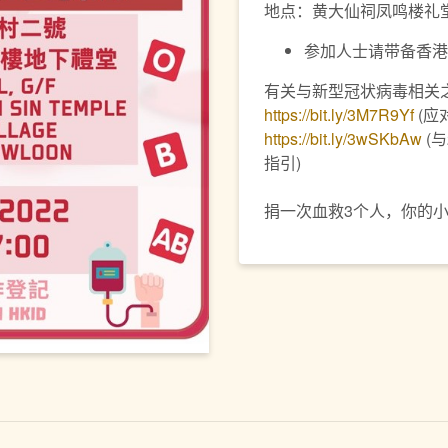
地点：黄大仙祠凤鸣楼礼
参加人士请带备香港
有关与新型冠状病毒相关
https://bit.ly/3M7R9Yf
(应
https://bit.ly/3wSKbAw
(
指引)
捐一次血救3个人，你的