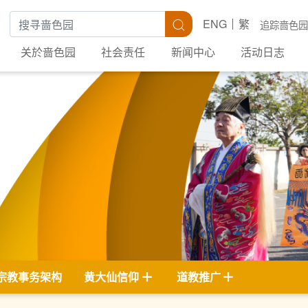
搜寻关键字
搜寻
ENG
繁
追踪啬色园
关於啬色园
社会责任
新闻中心
活动日志
宗教事务架构
黄大仙信仰
道教推广