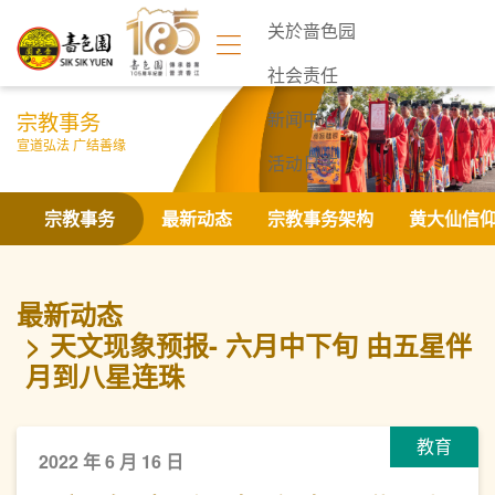
关於啬色园
社会责任
宗教事务
新闻中心
宣道弘法 广结善缘
活动日志
联络我们
宗教事务
最新动态
宗教事务架构
黄大仙信
最新动态
天文现象预报- 六月中下旬 由五星伴
月到八星连珠
教育
2022 年 6 月 16 日