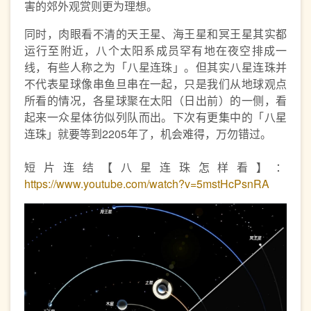
害的郊外观赏则更为理想。
同时，肉眼看不清的天王星、海王星和冥王星其实都
运行至附近，八个太阳系成员罕有地在夜空排成一
线，有些人称之为「八星连珠」。但其实八星连珠并
不代表星球像串鱼旦串在一起，只是我们从地球观点
所看的情况，各星球聚在太阳（日出前）的一侧，看
起来一众星体彷似列队而出。下次有更集中的「八星
连珠」就要等到2205年了，机会难得，万勿错过。
短片连结【八星连珠怎样看】：
https://www.youtube.com/watch?v=5mstHcPsnRA