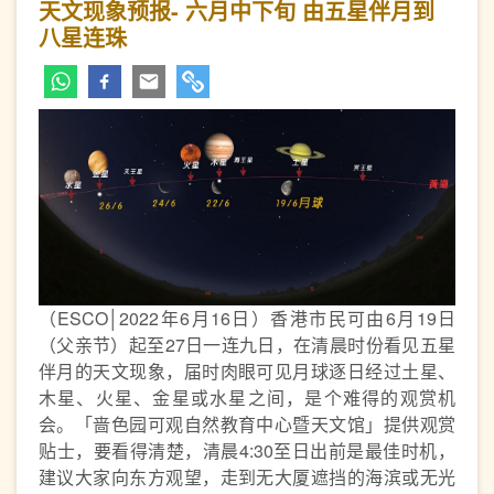
天文现象预报- 六月中下旬 由五星伴月到
八星连珠
（ESCO│2022年6月16日）香港市民可由6月19日
（父亲节）起至27日一连九日，在清晨时份看见五星
伴月的天文现象，届时肉眼可见月球逐日经过土星、
木星、火星、金星或水星之间，是个难得的观赏机
会。「啬色园可观自然教育中心暨天文馆」提供观赏
贴士，要看得清楚，清晨4:30至日出前是最佳时机，
建议大家向东方观望，走到无大厦遮挡的海滨或无光