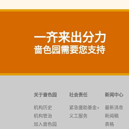
一齐来出分力
啬色园需要您支持
关于啬色园
社会责任
新闻中心
机构历史
紧急援助基金+
最新消息
机构管治
义工服务
新闻稿
加入啬色园
表格