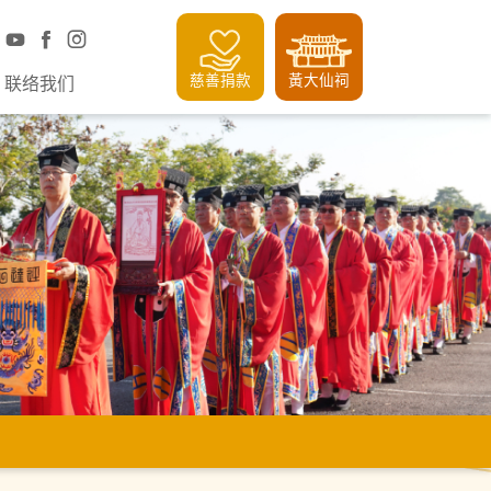
慈善捐款
黃大仙祠
联络我们