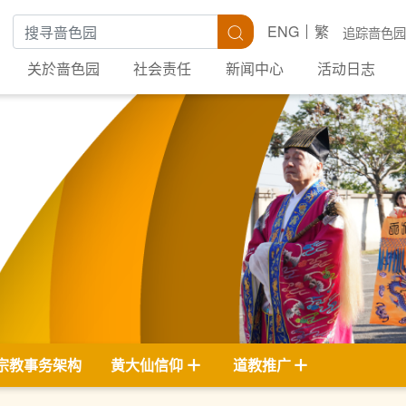
搜寻关键字
搜寻
ENG
繁
追踪啬色园
关於啬色园
社会责任
新闻中心
活动日志
宗教事务架构
黄大仙信仰
道教推广