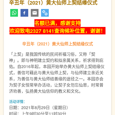
辛丑年（2021）黄大仙师上契结缘仪式
名额已满，感谢支持
欢迎致电2327 8141查询候补位置，谢谢！
辛丑年（2021
）黄大仙师上契结缘仪式
「上契」是我国传统的民间祈福习俗，又称「契
神」。即与神明建立契约和拟亲属关系，祈求得到庇
佑。自2016年起，本园开始举办黄大仙师上契结缘仪
式，善信可藉此与黄大仙师上契，与仙师建立亲近关
系，为善信与黄大仙师结善缘的途径之一。本园亦会
为契子女恒常举办活动，让契子女勿忘仙恩，时常普
济劝善，弘扬黄大仙信仰的教义和文化。
活动详情：
日期：2021年8月29日（星期日）
时间：上午9时30分至11时30分