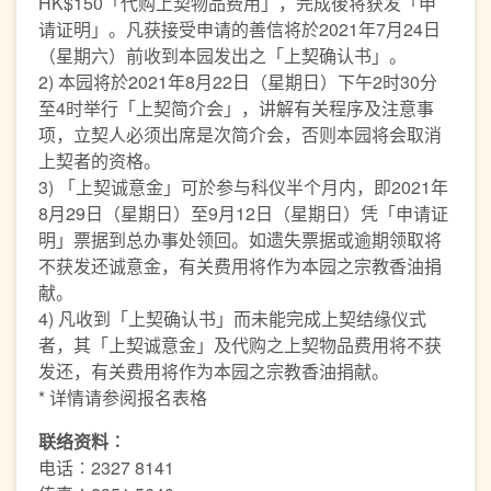
HK$150「代购上契物品费用」，完成後将获发「申
请证明」。凡获接受申请的善信将於2021年7月24日
（星期六）前收到本园发出之「上契确认书」。
2) 本园将於2021年8月22日（星期日）下午2时30分
至4时举行「上契简介会」，讲解有关程序及注意事
项，立契人必须出席是次简介会，否则本园将会取消
上契者的资格。
3) 「上契诚意金」可於参与科仪半个月内，即2021年
8月29日（星期日）至9月12日（星期日）凭「申请证
明」票据到总办事处领回。如遗失票据或逾期领取将
不获发还诚意金，有关费用将作为本园之宗教香油捐
献。
4) 凡收到「上契确认书」而未能完成上契结缘仪式
者，其「上契诚意金」及代购之上契物品费用将不获
发还，有关费用将作为本园之宗教香油捐献。
* 详情请参阅报名表格
联络资料︰
电话︰2327 8141