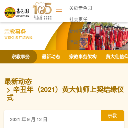
关於啬色园
社会责任
宗教事务
新闻中心
宣道弘法 广结善缘
活动日志
联络我们
宗教事务
最新动态
宗教事务架构
黄大仙信
最新动态
辛丑年（2021）黄大仙师上契结缘仪
式
宗教
2021 年 9 月 12 日