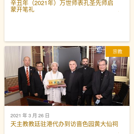
辛丑年（2021年）万世师表孔圣先师启
蒙开笔礼
宗教
2021 年 3 月 26 日
天主教教廷驻港代办到访啬色园黄大仙祠