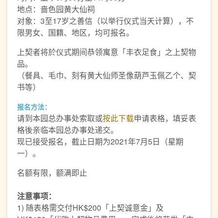
地点：啬色园黄大仙祠
对象：3至17岁之善信（以举行仪式当天计算），不
限男女、国籍、地区，均可报名。
上契者将於仪式期间恭领寓意「丰衣足食」之上契物
品。
（餐具、毛巾、刻有黄大仙师圣像葫芦玉佩乙个、契
书等）
报名方法：
请到本园总办事处索取或
按此下载
申请表格，填妥表
格後亲临本园总办事处递交。
现已接受报名，截止日期为2021年7月5日（星期
一）。
名额有限，额满即止
注意事项：
1) 随表格需交付HK$200「上契诚意金」及