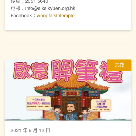
传真︰2351 5640
电邮︰info@siksikyuen.org.hk
Facebook︰
wongtaisintemple
宗教
2021 年 9 月 12 日